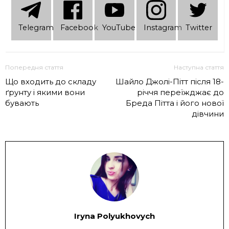
Telеgram
Facebook
YouTube
Instagram
Twitter
Попередня стаття
Наступна стаття
Що входить до складу
Шайло Джолі-Пітт після 18-
ґрунту і якими вони
річчя переїжджає до
бувають
Бреда Пітта і його нової
дівчини
Iryna Polyukhovych