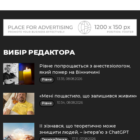
ВИБІР РЕДАКТОРА
Рівне попрощається з анестезіологом,
який помер на Вінничині
13:35, 08.08.2026
Рівне
«Мені пощастило, що залишився живим»
10:34, 08.08.2026
Рівне
ІІ зізнався, що теоретично може
знищити людей, – інтерв’ю з ChatGPT
17:11, 07.08.2026
Техніка/Наука