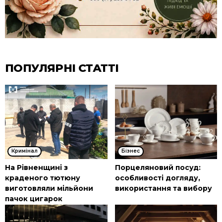
ПОПУЛЯРНІ СТАТТІ
Кримінал
Бізнес
На Рівненщині з
Порцеляновий посуд:
краденого тютюну
особливості догляду,
виготовляли мільйони
використання та вибору
пачок цигарок