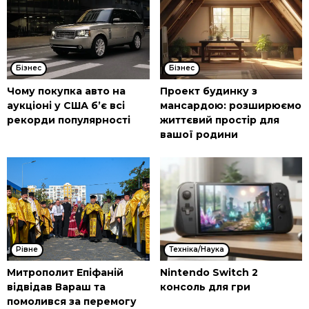
Бізнес
Бізнес
Чому покупка авто на
Проект будинку з
аукціоні у США б’є всі
мансардою: розширюємо
рекорди популярності
життєвий простір для
вашої родини
Рівне
Техніка/Наука
Митрополит Епіфаній
Nintendo Switch 2
відвідав Вараш та
консоль для гри
помолився за перемогу