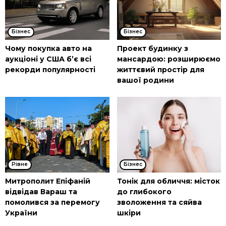
Бізнес
Бізнес
Чому покупка авто на
Проект будинку з
аукціоні у США б’є всі
мансардою: розширюємо
рекорди популярності
життєвий простір для
вашої родини
Рівне
Бізнес
Митрополит Епіфаній
Тонік для обличчя: місток
відвідав Вараш та
до глибокого
помолився за перемогу
зволоження та сяйва
України
шкіри