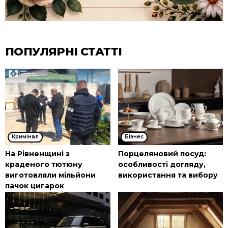
ПОПУЛЯРНІ СТАТТІ
Кримінал
Бізнес
На Рівненщині з
Порцеляновий посуд:
краденого тютюну
особливості догляду,
виготовляли мільйони
використання та вибору
пачок цигарок