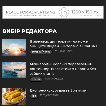
ВИБІР РЕДАКТОРА
ІІ зізнався, що теоретично може
знищити людей, – інтерв’ю з ChatGPT
17:11, 07.08.2026
Техніка/Наука
Міжнародні морські перевезення:
контейнерна логістика з Європи без
зайвих етапів
16:39, 07.08.2026
Бізнес
Експрес-кукурудза за 5 хвилин
15:31, 07.08.2026
Їжа