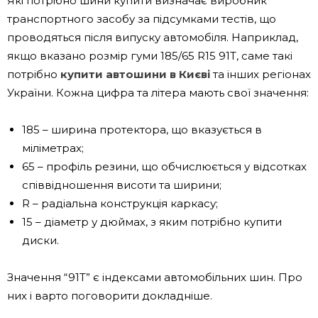
Які потрібно шини купити визначає виробник
транспортного засобу за підсумками тестів, що
проводяться після випуску автомобіля. Наприклад,
якщо вказано розмір гуми 185/65 R15 91T, саме такі
потрібно
купити автошини в Києві
та інших регіонах
України. Кожна цифра та літера мають свої значення:
185 – ширина протектора, що вказується в
міліметрах;
65 – профіль резини, що обчислюється у відсотках
співвідношення висоти та ширини;
R – радіальна конструкція каркасу;
15 – діаметр у дюймах, з яким потрібно купити
диски.
Значення “91T” є індексами автомобільних шин. Про
них і варто поговорити докладніше.