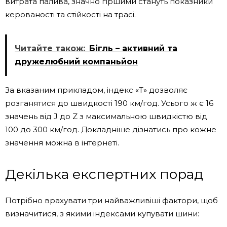
витрата палива, значно гіршими стануть показники
керованості та стійкості на трасі.
Читайте також:
Бігль – активний та
дружелюбний компаньйон
За вказаним прикладом, індекс «T» дозволяє
розганятися до швидкості 190 км/год. Усього ж є 16
значень від J до Z з максимальною швидкістю від
100 до 300 км/год. Докладніше дізнатись про кожне
значення можна в інтернеті.
Декілька експертних порад
Потрібно врахувати три найважливіші фактори, щоб
визначитися, з якими індексами купувати шини: