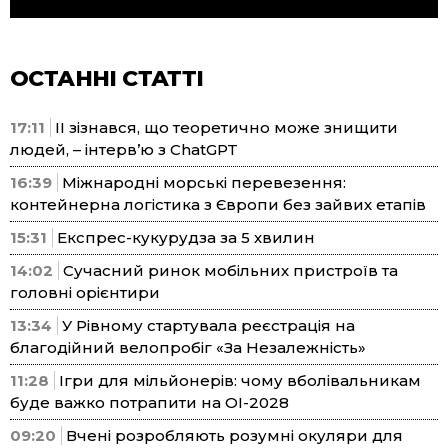
ОСТАННІ СТАТТІ
17:11
ІІ зізнався, що теоретично може знищити
людей, – інтерв’ю з ChatGPT
16:39
Міжнародні морські перевезення:
контейнерна логістика з Європи без зайвих етапів
15:31
Експрес-кукурудза за 5 хвилин
14:02
Сучасний ринок мобільних пристроїв та
головні орієнтири
13:34
У Рівному стартувала реєстрація на
благодійний велопробіг «За Незалежність»
11:28
Ігри для мільйонерів: чому вболівальникам
буде важко потрапити на ОІ-2028
09:20
Вчені розробляють розумні окуляри для