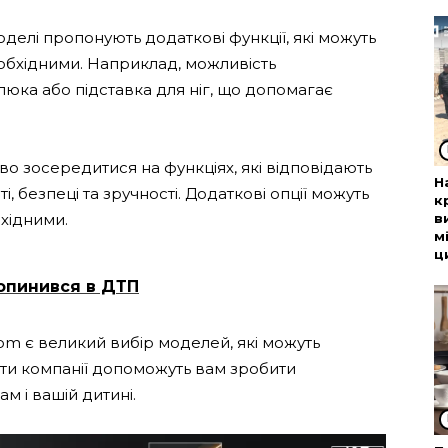
делі пропонують додаткові функції, які можуть
еобхідними. Наприклад, можливість
юка або підставка для ніг, що допомагає
во зосередитися на функціях, які відповідають
Н
безпеці та зручності. Додаткові опції можуть
к
в
хідними.
м
ц
 опинився в ДТП
.com є великий вибір моделей, які можуть
сти компанії допоможуть вам зробити
м і вашій дитині.