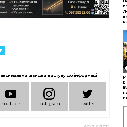
П
п
д
в
в
максимально швидко доступу до інформації
М
Е
В
п
п
YouTube
Instagram
Twitter
Наступна стаття