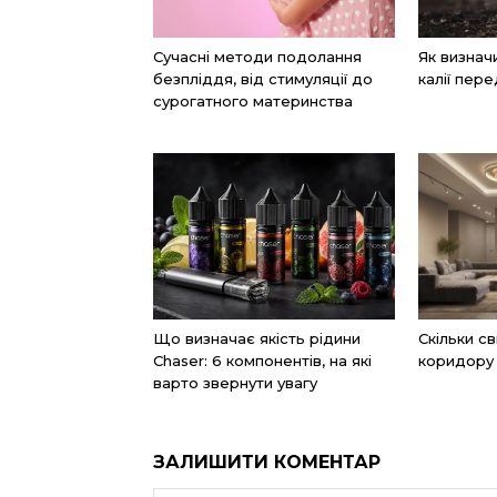
Сучасні методи подолання
Як визнач
безпліддя, від стимуляції до
калії пер
сурогатного материнства
Що визначає якість рідини
Скільки с
Chaser: 6 компонентів, на які
коридору 
варто звернути увагу
ЗАЛИШИТИ КОМЕНТАР