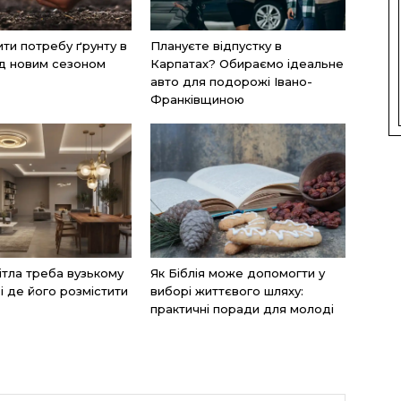
ити потребу ґрунту в
Плануєте відпустку в
ед новим сезоном
Карпатах? Обираємо ідеальне
авто для подорожі Івано-
Франківщиною
вітла треба вузькому
Як Біблія може допомогти у
і де його розмістити
виборі життєвого шляху:
практичні поради для молоді