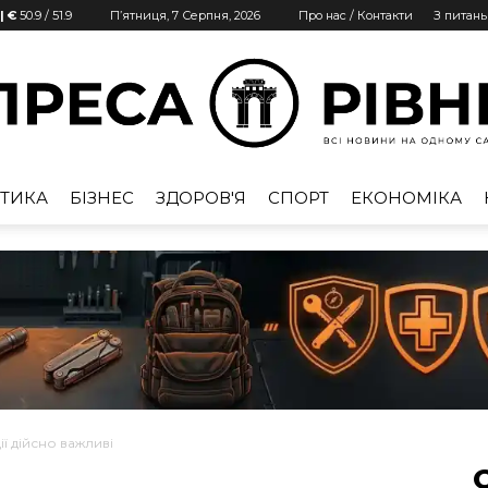
| €
50.9
/
51.9
П’ятниця, 7 Серпня, 2026
Про нас / Контакти
З питан
ТИКА
БІЗНЕС
ЗДОРОВ'Я
СПОРТ
ЕКОНОМІКА
Преса
Рівне
ії дійсно важливі