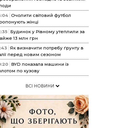
лоди
3:04
Очолити світовий футбол
ропонують жінці
2:35
Будинок у Рівному утеплили за
айже 13 млн грн
1:43
Як визначити потребу ґрунту в
алії перед новим сезоном
0:20
BYD показала машини із
олотом по кузову
ВСІ НОВИНИ