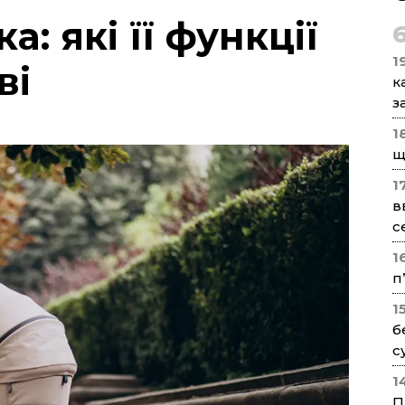
: які її функції
1
ві
к
з
1
щ
1
в
с
1
п
1
б
с
1
П