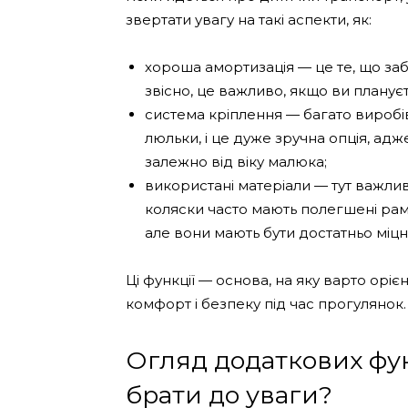
звертати увагу на такі аспекти, як:
хороша амортизація — це те, що заб
звісно, це важливо, якщо ви планує
система кріплення — багато виробі
люльки, і це дуже зручна опція, а
залежно від віку малюка;
використані матеріали — тут важливи
коляски часто мають полегшені рам
але вони мають бути достатньо мі
Ці функції — основа, на яку варто орі
комфорт і безпеку під час прогулянок.
Огляд додаткових функ
брати до уваги?