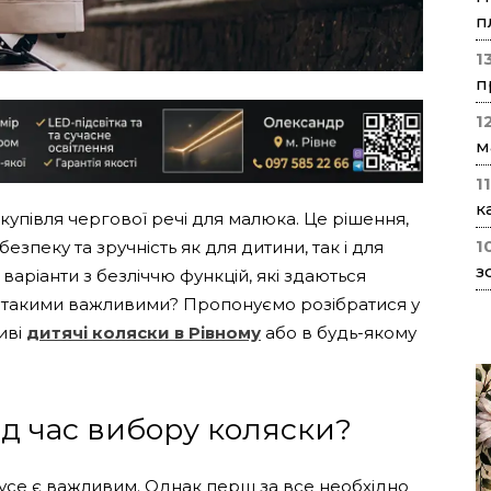
п
1
п
1
м
1
к
купівля чергової речі для малюка. Це рішення,
1
езпеку та зручність як для дитини, так і для
з
 варіанти з безліччю функцій, які здаються
і такими важливими? Пропонуємо розібратися у
иві
дитячі коляски в Рівному
або в будь-якому
д час вибору коляски?
 усе є важливим. Однак перш за все необхідно