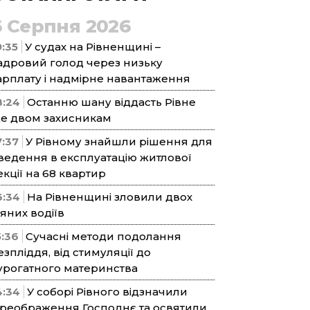
6 Серпня 2026
9:35
У судах на Рівненщині –
адровий голод через низьку
арплату і надмірне навантаження
8:24
Останню шану віддасть Рівне
е двом захисникам
7:37
У Рівному знайшли рішення для
ведення в експлуатацію житлової
екції на 68 квартир
6:34
На Рівненщині зловили двох
’яних водіїв
5:36
Сучасні методи подолання
езпліддя, від стимуляції до
урогатного материнства
4:34
У соборі Рівного відзначили
реображення Господнє та освятили