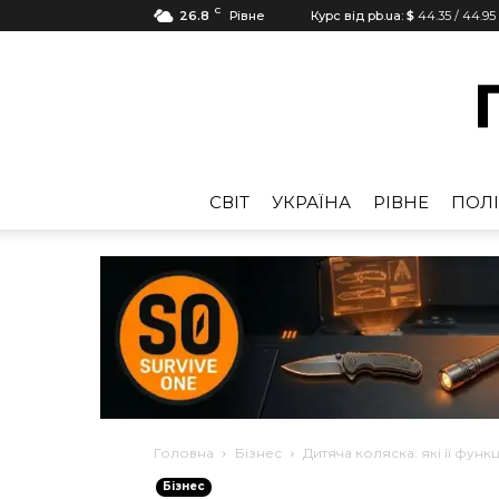
C
26.8
Рівне
Курс від pb.ua:
$
44.35
/
44.95
CВІТ
УКРАЇНА
РІВНЕ
ПОЛІ
Головна
Бізнес
Дитяча коляска: які її функц
Бізнес