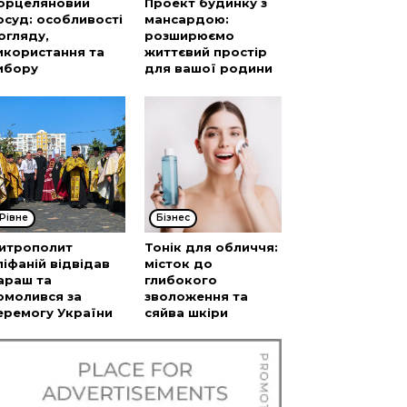
орцеляновий
Проект будинку з
осуд: особливості
мансардою:
огляду,
розширюємо
икористання та
життєвий простір
ибору
для вашої родини
Рівне
Бізнес
итрополит
Тонік для обличчя:
піфаній відвідав
місток до
араш та
глибокого
омолився за
зволоження та
еремогу України
сяйва шкіри