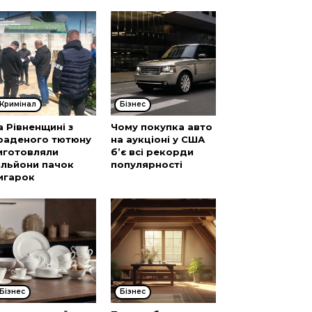
Кримінал
Бізнес
а Рівненщині з
Чому покупка авто
раденого тютюну
на аукціоні у США
иготовляли
б’є всі рекорди
ільйони пачок
популярності
игарок
Бізнес
Бізнес