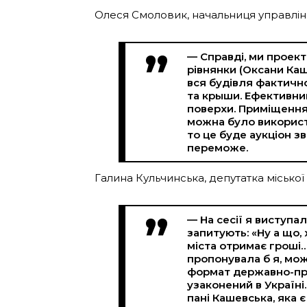
Олеся Смоловик, начальниця управлін
— Справді, ми проект
рівнянки (Оксани Каше
вся будівля фактично
та крыши. Ефективни
поверхи. Приміщення
можна було використ
то це буде аукціон з
переможе.
Галина Кульчинська, депутатка міської
— На сесії я виступа
запитують: «Ну а що,
міста отримає гроші…
пропонувала б я, мож
формат державно-при
узаконений в Україні
пані Кашевська, яка