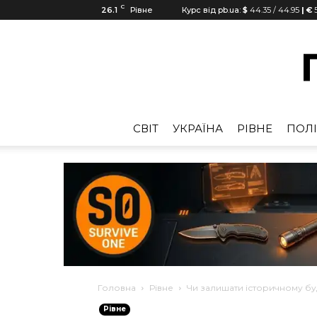
C
26.1
Рівне
Курс від pb.ua:
$
44.35
/
44.95
| €
5
CВІТ
УКРАЇНА
РІВНЕ
ПОЛІ
Головна
Рівне
Чи залишати історичному бу
Рівне