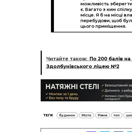
можливість зберегти
є. Багато з ким спіл
місце. Я б на місці 
перебудови, щоб були
цього приміщення.
Читайте також:
По 200 балів н
Здолбунівського ліцею №2
ТЕГИ
будинок
Місто
Рівне
топ
шк