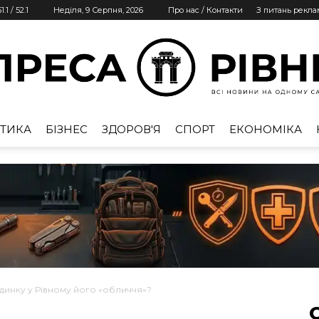
1.1
/
52.1
Неділя, 9 Серпня, 2026
Про нас / Контакти
З питань рекл
ТИКА
БІЗНЕС
ЗДОРОВ'Я
СПОРТ
ЕКОНОМІКА
Преса
Рівне
динку у Рівному його «обличчя»?