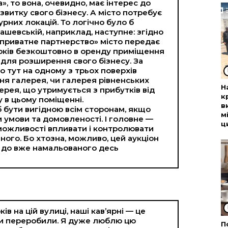
», то вона, очевидно, має інтерес до
витку свого бізнесу. А місто потребує
урних локацій. То логічно було б
ашевській, наприклад, наступне: згідно
-приватне партнерство» місто передає
років безкоштовно в оренду приміщення
 для розширення свого бізнесу. За
 тут на одному з трьох поверхів
ня галерея, чи галерея рівненських
Н
ерея, що утримується з прибутків від
к
 в цьому поміщенні.
в
б бути вигідною всім сторонам, якщо
м
 умови та домовленості. І головне —
ц
 можливості впливати і контролювати
ного. Бо хтозна, можливо, цей аукціон
 до вже намальованого десь
ів на цій вулиці, наші кав’ярні — це
 ми переробили. Я дуже люблю цю
П