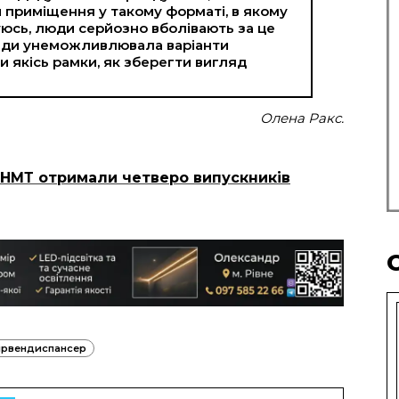
 приміщення у такому форматі, в якому
куюсь, люди серйозно вболівають за це
влади унеможливлювала варіанти
 якісь рамки, як зберегти вигляд
Олена Ракс.
а НМТ отримали четверо випускників
ірвендиспансер