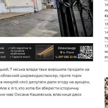
1
п
Є
1
1
п
1
н
Н
кій, 7 міська влада таки вирішила продати на
в обласний шкірвендиспансер, проте торік
 минулій сесії депутати дали згоду на аукціон,
Але є й ті, хто хотів би зберегти історичну
плани має Оксана Кашевська, власниця двох