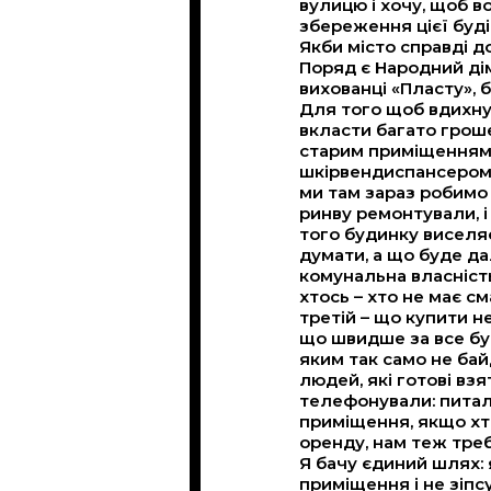
вулицю і хочу, щоб в
збереження цієї буді
Якби місто справді д
Поряд є Народний дім
вихованці «Пласту», 
Для того щоб вдихну
вкласти багато гроше
старим приміщенням 
шкірвендиспансером є
ми там зараз робимо 
ринву ремонтували, і
того будинку виселя
думати, а що буде да
комунальна власність
хтось – хто не має см
третій – що купити н
що швидше за все бу
яким так само не бай
людей, які готові взя
телефонували: питали
приміщення, якщо хт
оренду, нам теж треб
Я бачу єдиний шлях: 
приміщення і не зіпсу