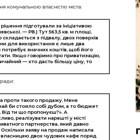
ня комунальною власністю міста:
 рішення підготували за ініціативою
вської. — РВ.) Тут 563,5 кв. м площі,
 складається з підвалу, двох поверхів
ми для використання є лише два
 потребує значних коштів, щоб його
ати. Якщо говоримо про приватизацію,
вичайний — хто дасть більшу ціну, то
 ради:
ла проти такого продажу. Мене
 хай би стояло собі дубом, а то бюджет
 Від ти що пропонуєш?». А
ливо, реалізувати нарешті у місті
ватного партнерства, який давно
. Оскільки заяву на продаж написала
 є власницею двох чудових кафе поряд