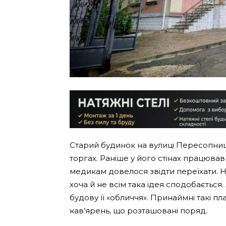
Старий будинок на вулиці Пересопниць
торгах. Раніше у його стінах працюва
медикам довелося звідти переїхати. На
хоча й не всім така ідея сподобається. 
будову її «обличчя». Принаймні такі 
кав’ярень, що розташовані поряд.