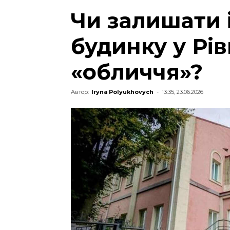
Чи залишати 
будинку у Рі
«обличчя»?
Автор:
Iryna Polyukhovych
-
13:35, 23.06.2026