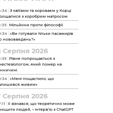
4:34
З квітами та короваєм у Корці
рощалися з хоробрим матросом
2:35
Мільйони проти філософії
0:34
«Ви готували тільки пасажирів
о нововведень?»
8 Серпня 2026
3:35
Рівне попрощається з
нестезіологом, який помер на
інничині
0:34
«Мені пощастило, що
алишився живим»
7 Серпня 2026
:11
ІІ зізнався, що теоретично може
нищити людей, – інтерв’ю з ChatGPT