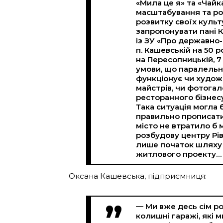
«Мила це я» та «Чайка
масштабування та роз
розвитку своїх культ
запропонувати пані К
із ЗУ «Про державно
п. Кашевській на 50 
на Пересопницькій, 7
умови, що паралельно
функціонує чи худож
майстрів, чи фотогал
ресторанного бізнесу
Така ситуація могла 
правильно прописати
місто не втратило б
розбудову центру Рів
лише початок шляху
житлового проекту…
Оксана Кашевська, підприємниця:
— Ми вже десь сім рок
колишні гаражі, які