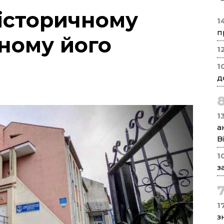
історичному
1
п
вному його
1
1
д
1
а
В
1
з
17
з