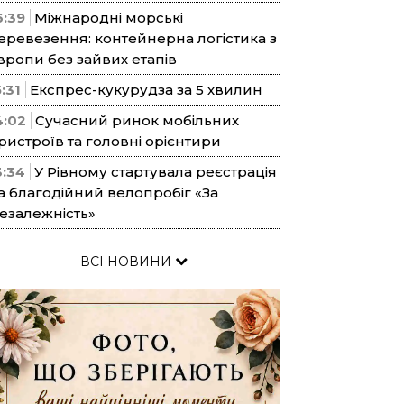
6:39
Міжнародні морські
еревезення: контейнерна логістика з
вропи без зайвих етапів
5:31
Експрес-кукурудза за 5 хвилин
4:02
Сучасний ринок мобільних
ристроїв та головні орієнтири
3:34
У Рівному стартувала реєстрація
а благодійний велопробіг «За
езалежність»
ВСІ НОВИНИ