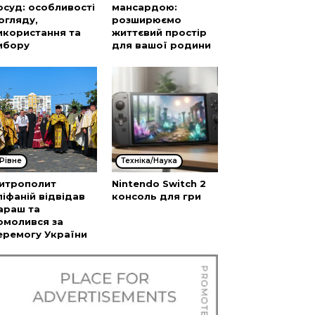
осуд: особливості
мансардою:
огляду,
розширюємо
икористання та
життєвий простір
ибору
для вашої родини
Рівне
Техніка/Наука
итрополит
Nintendo Switch 2
піфаній відвідав
консоль для гри
араш та
омолився за
еремогу України