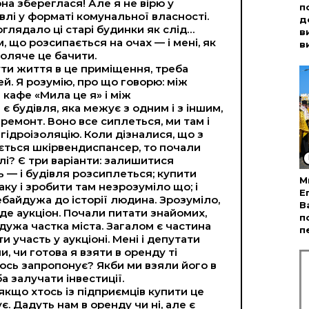
она збереглася! Але я не вірю у
п
влі у форматі комунальної власності.
д
оглядало ці старі будинки як слід…
в
, що розсипається на очах — і мені, як
в
боляче це бачити.
ти життя в це приміщення, треба
й. Я розумію, про що говорю: між
кафе «Мила це я» і між
 будівля, яка межує з одним і з іншим,
ремонт. Воно все сиплеться, ми там і
 гідроізоляцію. Коли дізналися, що з
ється шкірвендиспансер, то почали
лі? Є три варіанти: залишитися
 — і будівля розсиплеться; купити
М
аку і зробити там незрозуміло що; і
Е
ебайдужа до історії людина. Зрозуміло,
В
де аукціон. Почали питати знайомих,
п
дужа частка міста. Загалом є частина
п
ти участь у аукціоні. Мені і депутати
, чи готова я взяти в оренду ті
ось запропонує? Якби ми взяли його в
а залучати інвестиції.
якщо хтось із підприємців купити це
є. Дадуть нам в оренду чи ні, але є