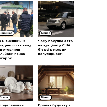
Кримінал
Бізнес
а Рівненщині з
Чому покупка авто
раденого тютюну
на аукціоні у США
иготовляли
б’є всі рекорди
ільйони пачок
популярності
игарок
Бізнес
Бізнес
орцеляновий
Проект будинку з