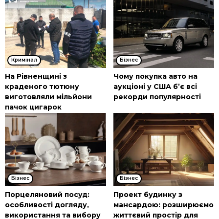
Кримінал
Бізнес
На Рівненщині з
Чому покупка авто на
краденого тютюну
аукціоні у США б’є всі
виготовляли мільйони
рекорди популярності
пачок цигарок
Бізнес
Бізнес
Порцеляновий посуд:
Проект будинку з
особливості догляду,
мансардою: розширюємо
використання та вибору
життєвий простір для