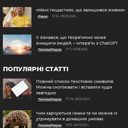
«Мені пощастило, що залишився живим»
10:34, 08.08.2026
Рівне
ІІ зізнався, що теоретично може
знищити людей, – інтерв’ю з ChatGPT
17:11, 07.08.2026
Техніка/Наука
ПОПУЛЯРНІ СТАТТІ
Повний список текстових символів.
Можна скопіювати і вставити куди
завгодно
17:49, 28.02.2024
Техніка/Наука
Чим харчуються їжаки та чи можна їх
утримувати в домашніх умовах
15:31, 28.03.2024
Техніка/Наука