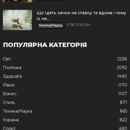
Що їдять качки на ставку та вдома і чому
їх не...
17:38, 27.06.2024
Техніка/Наука
ПОПУЛЯРНА КАТЕГОРІЯ
Cвіт
2238
Політика
2092
Здоров'я
1490
Рівне
1170
Бізнес
1107
Стиль
871
Техніка/Наука
865
Україна
822
Спорт
490