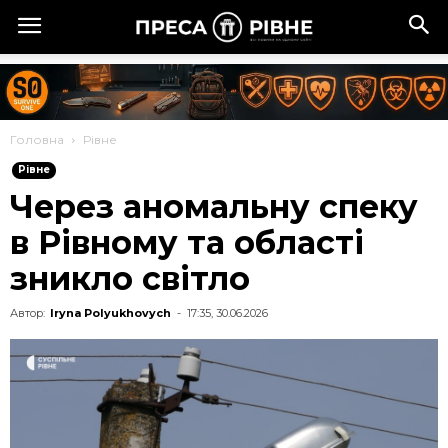
Головна
Рівне
Рівне
Через аномальну спеку
в Рівному та області
зникло світло
Автор:
Iryna Polyukhovych
-
17:35, 30.06.2026