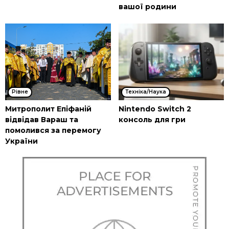
вашої родини
Рівне
Техніка/Наука
Митрополит Епіфаній
Nintendo Switch 2
відвідав Вараш та
консоль для гри
помолився за перемогу
України