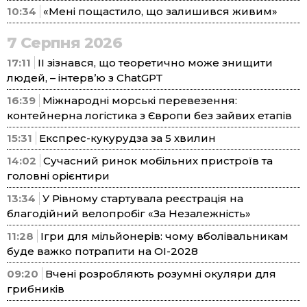
10:34
«Мені пощастило, що залишився живим»
7 Серпня 2026
17:11
ІІ зізнався, що теоретично може знищити
людей, – інтерв’ю з ChatGPT
16:39
Міжнародні морські перевезення:
контейнерна логістика з Європи без зайвих етапів
15:31
Експрес-кукурудза за 5 хвилин
14:02
Сучасний ринок мобільних пристроїв та
головні орієнтири
13:34
У Рівному стартувала реєстрація на
благодійний велопробіг «За Незалежність»
11:28
Ігри для мільйонерів: чому вболівальникам
буде важко потрапити на ОІ-2028
09:20
Вчені розробляють розумні окуляри для
грибників