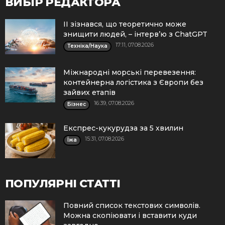
ВИБІР РЕДАКТОРА
ІІ зізнався, що теоретично може
знищити людей, – інтерв’ю з ChatGPT
17:11, 07.08.2026
Техніка/Наука
Міжнародні морські перевезення:
контейнерна логістика з Європи без
зайвих етапів
16:39, 07.08.2026
Бізнес
Експрес-кукурудза за 5 хвилин
15:31, 07.08.2026
Їжа
ПОПУЛЯРНІ СТАТТІ
Повний список текстових символів.
Можна скопіювати і вставити куди