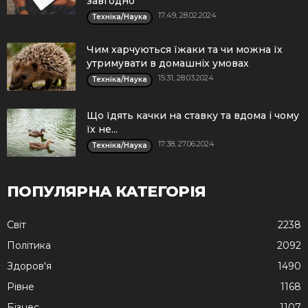
завгодно
17:49, 28.02.2024
Техніка/Наука
Чим харчуються їжаки та чи можна їх
утримувати в домашніх умовах
15:31, 28.03.2024
Техніка/Наука
Що їдять качки на ставку та вдома і чому
їх не...
17:38, 27.06.2024
Техніка/Наука
ПОПУЛЯРНА КАТЕГОРІЯ
Cвіт
2238
Політика
2092
Здоров'я
1490
Рівне
1168
Бізнес
1107