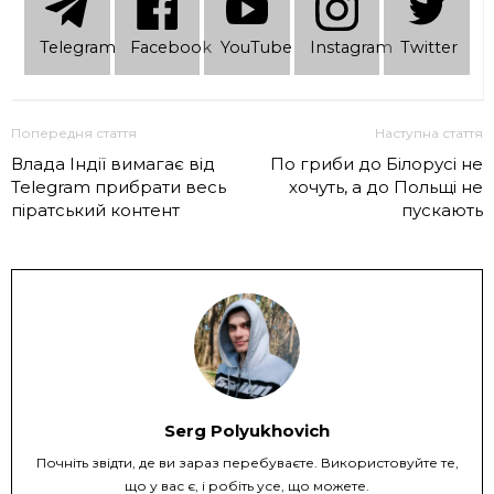
Telеgram
Facebook
YouTube
Instagram
Twitter
Попередня стаття
Наступна стаття
Влада Індії вимагає від
По гриби до Білорусі не
Telegram прибрати весь
хочуть, а до Польщі не
піратський контент
пускають
Serg Polyukhovich
Почніть звідти, де ви зараз перебуваєте. Використовуйте те,
що у вас є, і робіть усе, що можете.