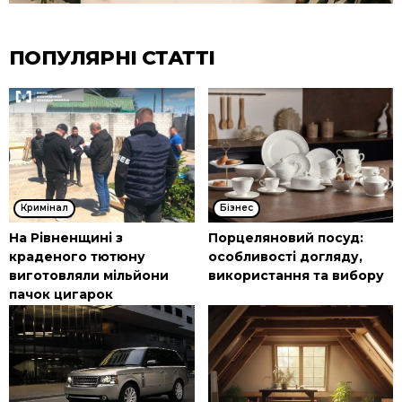
ПОПУЛЯРНІ СТАТТІ
Кримінал
Бізнес
На Рівненщині з
Порцеляновий посуд:
краденого тютюну
особливості догляду,
виготовляли мільйони
використання та вибору
пачок цигарок