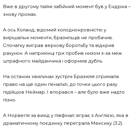
Вже в другому таймі забійний момент був у Ендріка –
знову промах.
А ось Холанд, відомий холоднокровністю у
вирішальні моменти, бразильців не пробачив.
Спочатку виграв верхову боротьбу та відкрив
рахунок. А наприкінці гри пробив низом з-за меж
штрафного майданчика і оформив дубль.
На останніх хвилинах зустрічі Бразилія отримала
право на ще один пенальті, до точки цього разу
підійшов Неймар. І впорався – але було вже надто
пізно.
А Норвегія за вихід у півфінал зіграє з Англією, яка в
драматичному поєдинку переграла Мексику (3:2).