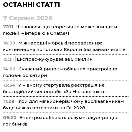
ОСТАННІ СТАТТІ
7 Серпня 2026
17:11
ІІ зізнався, що теоретично може знищити
людей, – інтерв’ю з ChatGPT
16:39
Міжнародні морські перевезення:
контейнерна логістика з Європи без зайвих етапів
15:31
Експрес-кукурудза за 5 хвилин
14:02
Сучасний ринок мобільних пристроїв та
головні орієнтири
13:34
У Рівному стартувала реєстрація на
благодійний велопробіг «За Незалежність»
11:28
Ігри для мільйонерів: чому вболівальникам
буде важко потрапити на ОІ-2028
09:20
Вчені розробляють розумні окуляри для
грибників