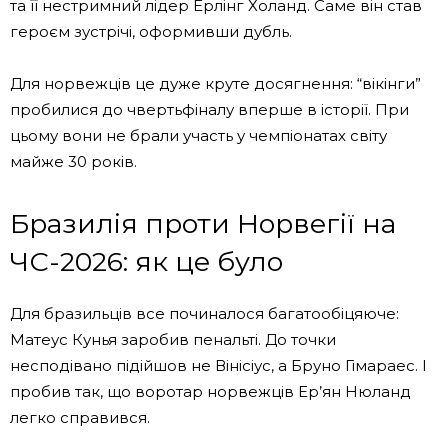
та її нестримний лідер Ерлінг Холанд. Саме він став
героєм зустрічі, оформивши дубль.
Для норвежців це дуже круте досягнення: “вікінги”
пробилися до чвертьфіналу вперше в історії. При
цьому вони не брали участь у чемпіонатах світу
майже 30 років.
Бразилія проти Норвегії на
ЧС-2026: як це було
Для бразильців все починалося багатообіцяюче:
Матеус Кунья заробив пенальті. До точки
несподівано підійшов не Вінісіус, а Бруно Гімараес. І
пробив так, що воротар норвежців Ер’ян Нюланд
легко справився.