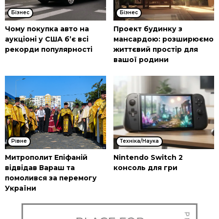
Бізнес
Бізнес
Чому покупка авто на
Проект будинку з
аукціоні у США б’є всі
мансардою: розширюємо
рекорди популярності
життєвий простір для
вашої родини
Рівне
Техніка/Наука
Митрополит Епіфаній
Nintendo Switch 2
відвідав Вараш та
консоль для гри
помолився за перемогу
України