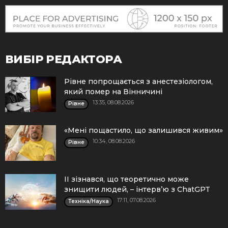
ВИБІР РЕДАКТОРА
Рівне попрощається з анестезіологом,
який помер на Вінничині
13:35, 08.08.2026
Рівне
«Мені пощастило, що залишився живим»
10:34, 08.08.2026
Рівне
ІІ зізнався, що теоретично може
знищити людей, – інтерв’ю з ChatGPT
17:11, 07.08.2026
Техніка/Наука