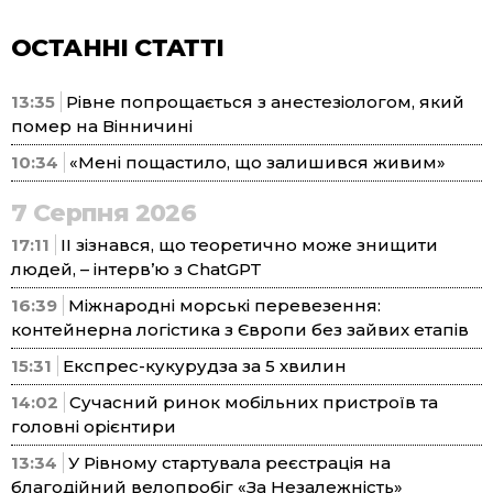
ОСТАННІ СТАТТІ
13:35
Рівне попрощається з анестезіологом, який
помер на Вінничині
10:34
«Мені пощастило, що залишився живим»
7 Серпня 2026
17:11
ІІ зізнався, що теоретично може знищити
людей, – інтерв’ю з ChatGPT
16:39
Міжнародні морські перевезення:
контейнерна логістика з Європи без зайвих етапів
15:31
Експрес-кукурудза за 5 хвилин
14:02
Сучасний ринок мобільних пристроїв та
головні орієнтири
13:34
У Рівному стартувала реєстрація на
благодійний велопробіг «За Незалежність»