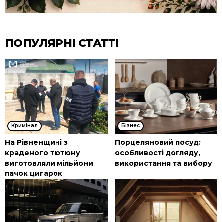
ПОПУЛЯРНІ СТАТТІ
Кримінал
Бізнес
На Рівненщині з
Порцеляновий посуд:
краденого тютюну
особливості догляду,
виготовляли мільйони
використання та вибору
пачок цигарок