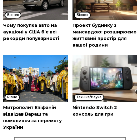
Бізнес
Бізнес
Чому покупка авто на
Проект будинку з
аукціоні у США б’є всі
мансардою: розширюємо
рекорди популярності
життєвий простір для
вашої родини
Рівне
Техніка/Наука
Митрополит Епіфаній
Nintendo Switch 2
відвідав Вараш та
консоль для гри
помолився за перемогу
України