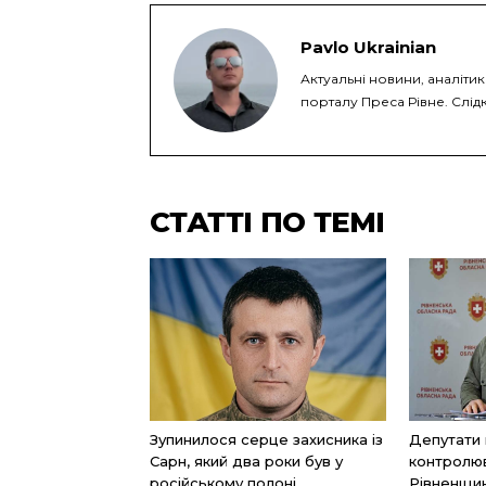
Pavlo Ukrainian
Актуальні новини, аналіти
порталу Преса Рівне. Слідк
СТАТТІ ПО ТЕМІ
Зупинилося серце захисника із
Депутати
Сарн, який два роки був у
контролю
російському полоні
Рівненщин