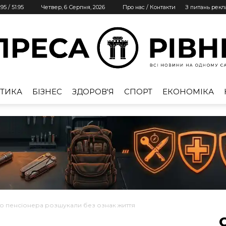
.95
/
51.95
Четвер, 6 Серпня, 2026
Про нас / Контакти
З питань рек
ТИКА
БІЗНЕС
ЗДОРОВ'Я
СПОРТ
ЕКОНОМІКА
Преса
Рівне
го пенсіонера розшукали без ознак життя