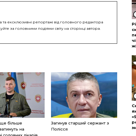
ка та ексклюзивні репортажі від головного редактора
Р
уйте за головними подіями світу на сторінці автора.
с
п
ч
ж
С
я
«
р
 ще більше
Загинув старший сержант з
з
ватимуть на
Полісся
і головних лікарів