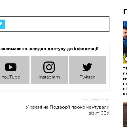
максимально швидко доступу до інформації
“
п
YouTube
Instagram
Twitter
м
п
п
в
Наступна стаття
У храмі на Подвор‘ї прокоментували
візит СБУ