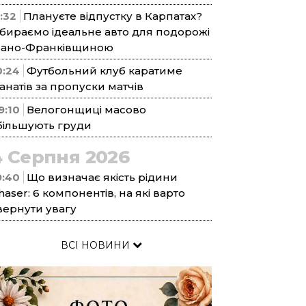
1:32
Плануєте відпустку в Карпатах?
бираємо ідеальне авто для подорожі
вано-Франківщиною
0:24
Футбольний клуб каратиме
анатів за пропуски матчів
9:10
Велогонщиці масово
більшують груди
4 Серпня 2026
9:40
Що визначає якість рідини
haser: 6 компонентів, на які варто
вернути увагу
ВСІ НОВИНИ