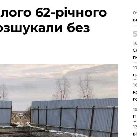
лого 62-річного
0
в
озшукали без
1
С
п
1
г
1
к
г
1
П
1
в