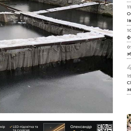
1
О
І
1
ф
0
з
1
C
з