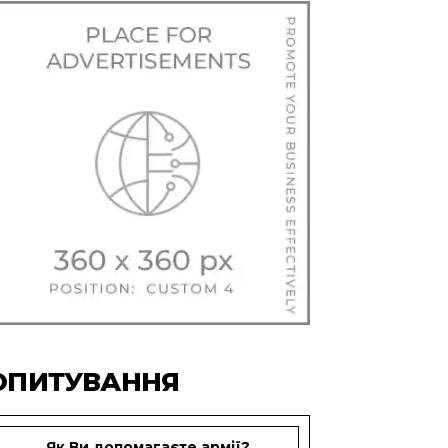
ОПИТУВАННЯ
Як Ви допомагаєте армії?