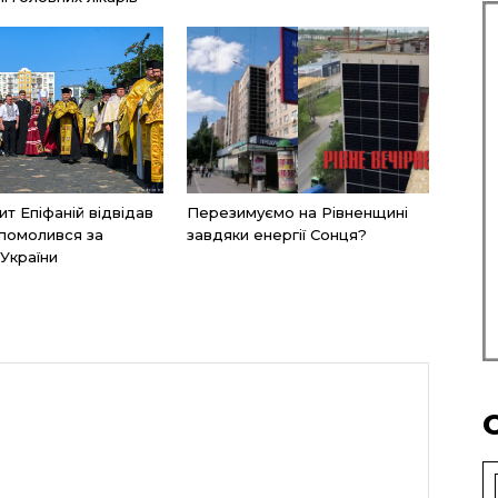
т Епіфаній відвідав
Перезимуємо на Рівненщині
помолився за
завдяки енергії Сонця?
України