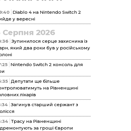
9:40
Diablo 4 на Nintendo Switch 2
ийде у вересні
5 Серпня 2026
8:36
Зупинилося серце захисника із
арн, який два роки був у російському
олоні
7:25
Nintendo Switch 2 консоль для
ри
6:35
Депутати ще більше
онтролюватимуть на Рівненщині
оловних лікарів
5:34
Загинув старший сержант з
олісся
3:34
Трасу на Рівненщині
ідремонтують за гроші Європи