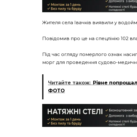
Жителя села Івачків виявили у водоймі
Повідомив про це на спецлінію 102 вл
Під час огляду померлого ознак насил
морг для проведення судово-медично
Читайте також:
Рівне попрощал
ФОТО