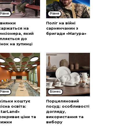
Рівне
Рівне
івнянки
Поліг на війні
каржаться на
сарненчанин з
енсіонера, який
бригади «Магура»
іпляється до
інок на зупинці
Рівне
Бізнес
кільки коштує
Порцеляновий
кісна освіта:
посуд: особливості
StarLand»
догляду,
озкриває ціни та
використання та
нижки
вибору