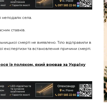
 неподалік села.
асник ставків.
ьницької смерті не виявлено. Тіло відправили в
ї експертизи та встановлення причини смерті.
ося із поляком, який воював за Україну