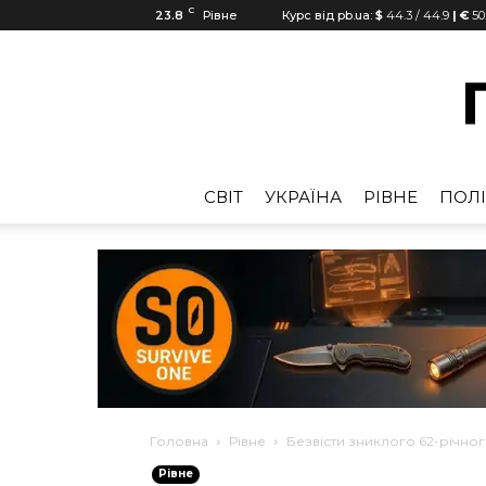
C
23.8
Рівне
Курс від pb.ua:
$
44.3
/
44.9
| €
50
CВІТ
УКРАЇНА
РІВНЕ
ПОЛІ
Головна
Рівне
Безвісти зниклого 62-річно
Рівне