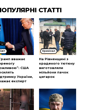
ПОПУЛЯРНІ СТАТТІ
Cвіт
Кримінал
Трамп вважає
На Рівненщині з
еремогу
краденого тютюну
ожливою”: США
виготовляли
осилять
мільйони пачок
ідтримку України,
цигарок
важає експерт