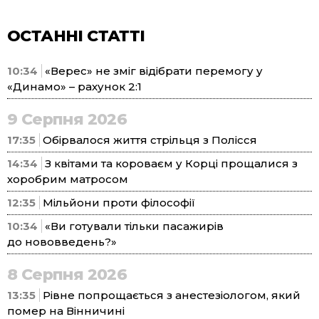
ОСТАННІ СТАТТІ
10:34
«Верес» не зміг відібрати перемогу у
«Динамо» – рахунок 2:1
9 Серпня 2026
17:35
Обірвалося життя стрільця з Полісся
14:34
З квітами та короваєм у Корці прощалися з
хоробрим матросом
12:35
Мільйони проти філософії
10:34
«Ви готували тільки пасажирів
до нововведень?»
8 Серпня 2026
13:35
Рівне попрощається з анестезіологом, який
помер на Вінничині