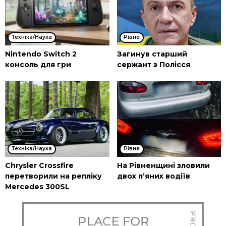
Техніка/Наука
Рівне
Nintendo Switch 2
Загинув старший
консоль для гри
сержант з Полісся
Техніка/Наука
Рівне
Chrysler Crossfire
На Рівненщині зловили
перетворили на репліку
двох п’яних водіїв
Mercedes 300SL