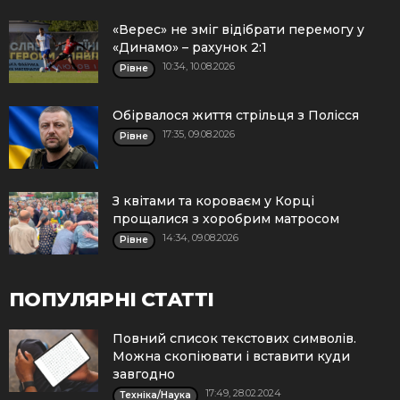
«Верес» не зміг відібрати перемогу у
«Динамо» – рахунок 2:1
10:34, 10.08.2026
Рівне
Обірвалося життя стрільця з Полісся
17:35, 09.08.2026
Рівне
З квітами та короваєм у Корці
прощалися з хоробрим матросом
14:34, 09.08.2026
Рівне
ПОПУЛЯРНІ СТАТТІ
Повний список текстових символів.
Можна скопіювати і вставити куди
завгодно
17:49, 28.02.2024
Техніка/Наука