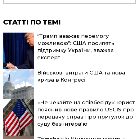
СТАТТІ ПО ТЕМІ
“Трамп вважає перемогу
можливою”: США посилять
підтримку України, вважає
експерт
Військові витрати США та нова
криза в Конгресі
«Не чекайте на співбесіду»: юрист
пояснив нове правило USCIS про
передачу справ про притулок до
суду без інтерв'ю
Tomahawk: Німеччина купить у