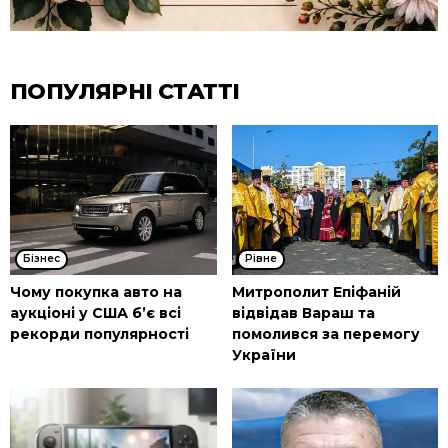
ПОПУЛЯРНІ СТАТТІ
Бізнес
Рівне
Чому покупка авто на
Митрополит Епіфаній
аукціоні у США б’є всі
відвідав Вараш та
рекорди популярності
помолився за перемогу
України