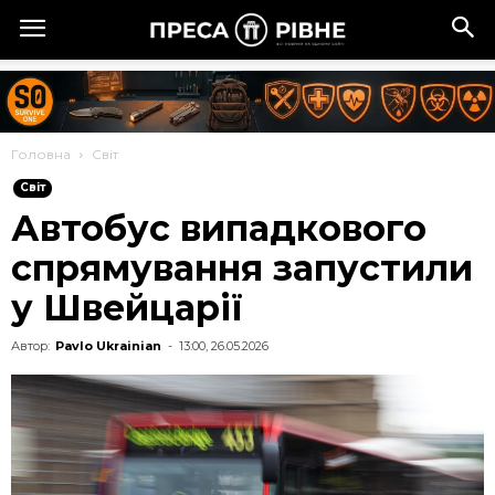
Головна
Cвіт
Cвіт
Автобус випадкового
спрямування запустили
у Швейцарії
Автор:
Pavlo Ukrainian
-
13:00, 26.05.2026