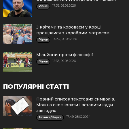
17:35, 09.08.2026
Рівне
З квітами та короваєм у Корці
прощалися з хоробрим матросом
14:34, 09.08.2026
Рівне
Мільйони проти філософії
12:35, 09.08.2026
Рівне
ПОПУЛЯРНІ СТАТТІ
Повний список текстових символів.
Можна скопіювати і вставити куди
завгодно
17:49, 28.02.2024
Техніка/Наука