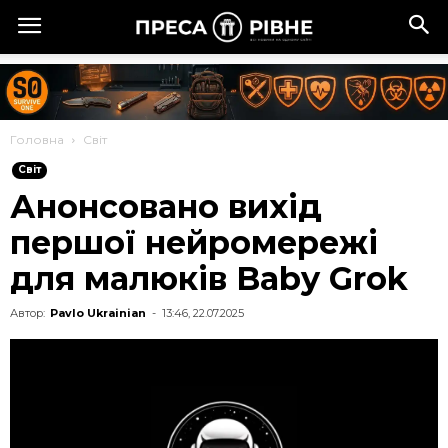
Головна
Cвіт
Cвіт
Анонсовано вихід
першої нейромережі
для малюків Baby Grok
Автор:
Pavlo Ukrainian
-
13:46, 22.07.2025