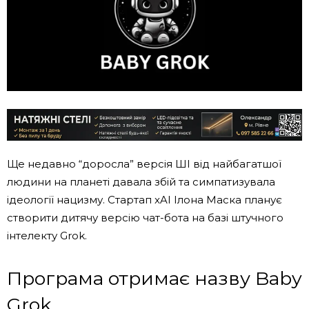
Ще недавно “доросла” версія ШІ від найбагатшої
людини на планеті давала збій та симпатизувала
ідеології нацизму. Стартап xAI Ілона Маска планує
створити дитячу версію чат-бота на базі штучного
інтелекту Grok.
Програма отримає назву Baby
Grok