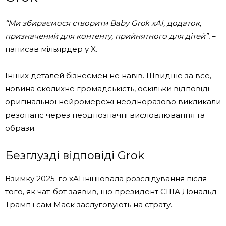
“Ми збираємося створити Baby Grok xAI, додаток,
призначений для контенту, прийнятного для дітей”
, –
написав мільярдер у X.
Інших деталей бізнесмен не навів. Швидше за все,
новина сколихне громадськість, оскільки відповіді
оригінальної нейромережі неодноразово викликали
резонанс через неоднозначні висловлювання та
образи.
Безглузді відповіді Grok
Взимку 2025-го xAI ініціювала розслідування після
того, як чат-бот заявив, що президент США Дональд
Трамп і сам Маск заслуговують на страту.