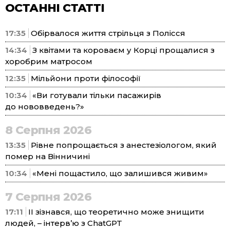
ОСТАННІ СТАТТІ
17:35
Обірвалося життя стрільця з Полісся
14:34
З квітами та короваєм у Корці прощалися з
хоробрим матросом
12:35
Мільйони проти філософії
10:34
«Ви готували тільки пасажирів
до нововведень?»
8 Серпня 2026
13:35
Рівне попрощається з анестезіологом, який
помер на Вінничині
10:34
«Мені пощастило, що залишився живим»
7 Серпня 2026
17:11
ІІ зізнався, що теоретично може знищити
людей, – інтерв’ю з ChatGPT