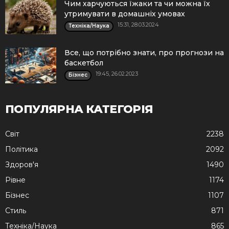
Чим харчуються їжаки та чи можна їх
утримувати в домашніх умовах
15:31, 28.03.2024
Техніка/Наука
Все, що потрібно знати, про прогнози на
баскетбол
19:45, 26.02.2023
Бізнес
ПОПУЛЯРНА КАТЕГОРІЯ
Cвіт
2238
Політика
2092
Здоров'я
1490
Рівне
1174
Бізнес
1107
Стиль
871
Техніка/Наука
865