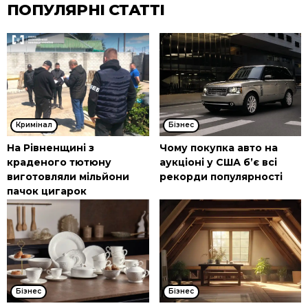
ПОПУЛЯРНІ СТАТТІ
Кримінал
Бізнес
На Рівненщині з
Чому покупка авто на
краденого тютюну
аукціоні у США б’є всі
виготовляли мільйони
рекорди популярності
пачок цигарок
Бізнес
Бізнес