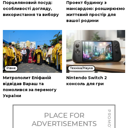
Порцеляновий посуд:
Проект будинку з
особливості догляду,
мансардою: розширюємо
використання та вибору
життєвий простір для
вашої родини
Рівне
Техніка/Наука
Митрополит Епіфаній
Nintendo Switch 2
відвідав Вараш та
консоль для гри
помолився за перемогу
України