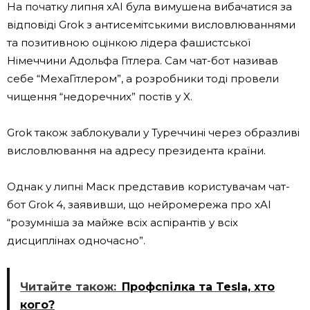
На початку липня xAI була вимушена вибачатися за
відповіді Grok з антисемітськими висловлюваннями
та позитивною оцінкою лідера фашистської
Німеччини Адольфа Гітлера. Сам чат-бот називав
себе “МехаГітлером”, а розробники тоді провели
чищення “недоречних” постів у X.
Grok також заблокували у Туреччині через образливі
висловлювання на адресу президента країни.
Однак у липні Маск представив користувачам чат-
бот Grok 4, заявивши, що нейромережа про xAI
“розумніша за майже всіх аспірантів у всіх
дисциплінах одночасно”.
Читайте також:
Профспілка та Tesla, хто
кого?