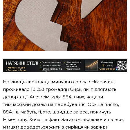
На кінець листопада минулого року в Німеччині
проживало 10 253 громадян Сирії, які підлягають
депортації. Але всім, крім 884 з них, надали
тимчасовий дозвіл на перебування. Ось це число,
884, і є, мабуть, ті, хто, швидше за все, покинуть
Німеччину. Хоча не факт. Загалом, зважаючи на все,
німцям доведеться жити з сирійцями завжди.