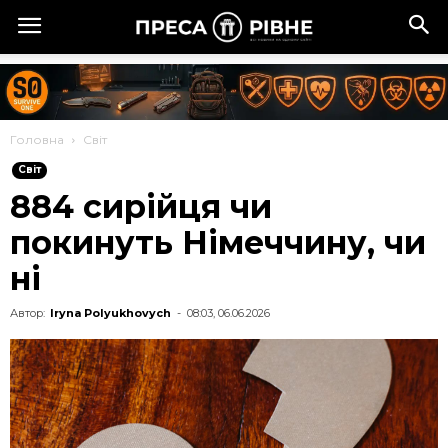
Головна
Cвіт
Cвіт
884 сирійця чи
покинуть Німеччину, чи
ні
Автор:
Iryna Polyukhovych
-
08:03, 06.06.2026