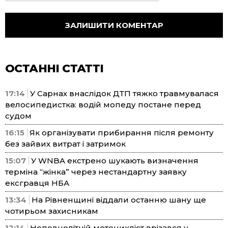
ОСТАННІ СТАТТІ
17:14
У Сарнах внаслідок ДТП тяжко травмувалася
велосипедистка: водій мопеду постане перед
судом
16:15
Як організувати прибирання після ремонту
без зайвих витрат і затримок
15:07
У WNBA екстрено шукають визначення
терміна “жінка” через нестандартну заявку
ексгравця НБА
13:34
На Рівненщині віддали останню шану ще
чотирьом захисникам
12:14
Неповнолітній мотоцикліст врізався у