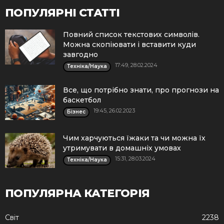
ПОПУЛЯРНІ СТАТТІ
Повний список текстових символів.
Можна скопіювати і вставити куди
завгодно
17:49, 28.02.2024
Техніка/Наука
Все, що потрібно знати, про прогнози на
баскетбол
19:45, 26.02.2023
Бізнес
Чим харчуються їжаки та чи можна їх
утримувати в домашніх умовах
15:31, 28.03.2024
Техніка/Наука
ПОПУЛЯРНА КАТЕГОРІЯ
Cвіт
2238