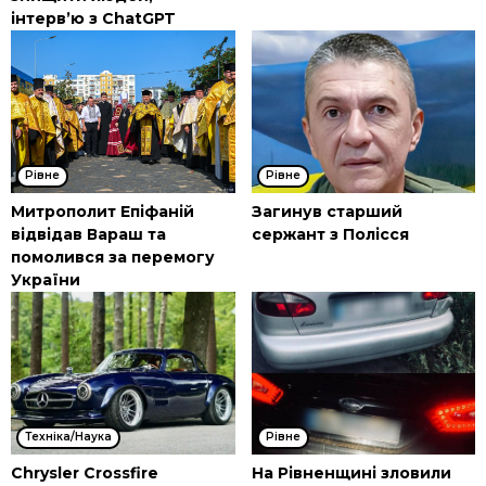
інтерв’ю з ChatGPT
Рівне
Рівне
Митрополит Епіфаній
Загинув старший
відвідав Вараш та
сержант з Полісся
помолився за перемогу
України
Техніка/Наука
Рівне
Chrysler Crossfire
На Рівненщині зловили