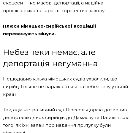
ексцеси — не масові депортації, а надійна
профілактика та гарантії торжества закону.
Плюси німецько-сирійської асоціації
переважують мінуси.
Небезпеки немає, але
депортація негуманна
Нещодавно кілька німецьких судів ухвалили, що
сирійці більше не наражаються на небезпеку у своїй
країні.
Так, адміністративний суд Дюссельдорфа дозволив
депортацію двох сирійців до Дамаску та Латакії після
того, як їхні заяви про надання притулку були
відхилені.