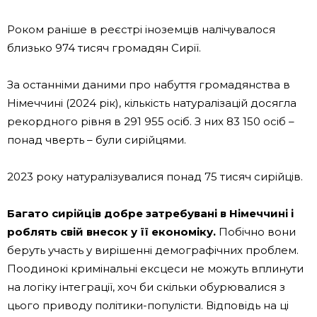
Роком раніше в реєстрі іноземців налічувалося
близько 974 тисяч громадян Сирії.
За останніми даними про набуття громадянства в
Німеччині (2024 рік), кількість натуралізацій досягла
рекордного рівня в 291 955 осіб. З них 83 150 осіб –
понад чверть – були сирійцями.
2023 року натуралізувалися понад 75 тисяч сирійців.
Багато сирійців добре затребувані в Німеччині і
роблять свій внесок у її економіку.
Побічно вони
беруть участь у вирішенні демографічних проблем.
Поодинокі кримінальні ексцеси не можуть вплинути
на логіку інтеграції, хоч би скільки обурювалися з
цього приводу політики-популісти. Відповідь на ці