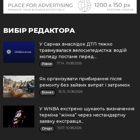
ВИБІР РЕДАКТОРА
У Сарнах внаслідок ДТП тяжко
травмувалася велосипедистка: водій
мопеду постане перед...
17:14, 10.08.2026
Рівне
Як організувати прибирання після
ремонту без зайвих витрат і затримок
16:15, 10.08.2026
Бізнес
У WNBA екстрено шукають визначення
терміна “жінка” через нестандартну
заявку ексгравця...
15:07, 10.08.2026
Спорт