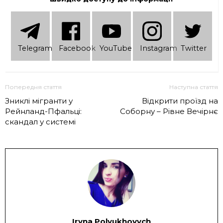
Telеgram
Facebook
YouTube
Instagram
Twitter
Попередня стаття
Наступна стаття
Зниклі мігранти у
Відкрити проїзд на
Рейнланд-Пфальці:
Соборну – Рівне Вечірнє
скандал у системі
Iryna Polyukhovych