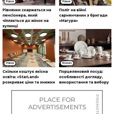
Рівне
Рівне
Рівнянки скаржаться на
Поліг на війні
пенсіонера, який
сарненчанин з бригади
чіпляється до жінок на
«Магура»
зупинці
Рівне
Бізнес
Скільки коштує якісна
Порцеляновий посуд:
освіта: «StarLand»
особливості догляду,
розкриває ціни та знижки
використання та вибору