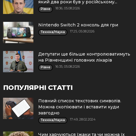
який два роки був у російському...
18:36, 05.08.2026
Рівне
Nintendo Switch 2 консоль для гри
17:25, 05.08.2026
Техніка/Наука
Депутати ще більше контролюватимуть
на Рівненщині головних лікарів
16:35, 05.08.2026
Рівне
ПОПУЛЯРНІ СТАТТІ
Повний список текстових символів.
Можна скопіювати і вставити куди
завгодно
17:49, 28.02.2024
Техніка/Наука
Чим харчуються їжаки та чи можна їх