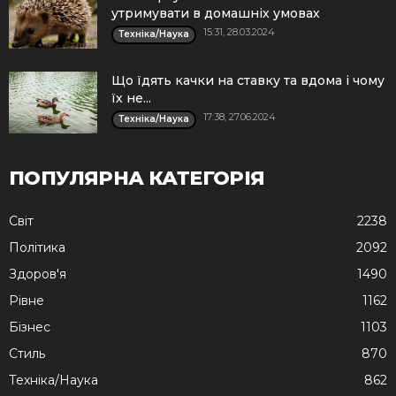
утримувати в домашніх умовах
15:31, 28.03.2024
Техніка/Наука
Що їдять качки на ставку та вдома і чому
їх не...
17:38, 27.06.2024
Техніка/Наука
ПОПУЛЯРНА КАТЕГОРІЯ
Cвіт
2238
Політика
2092
Здоров'я
1490
Рівне
1162
Бізнес
1103
Стиль
870
Техніка/Наука
862