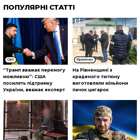
ПОПУЛЯРНІ СТАТТІ
Cвіт
Кримінал
“Трамп вважає перемогу
На Рівненщині з
можливою”: США
краденого тютюну
посилять підтримку
виготовляли мільйони
України, вважає експерт
пачок цигарок