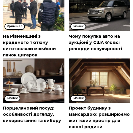
Кримінал
Бізнес
На Рівненщині з
Чому покупка авто на
краденого тютюну
аукціоні у США б’є всі
виготовляли мільйони
рекорди популярності
пачок цигарок
Бізнес
Бізнес
Порцеляновий посуд:
Проект будинку з
особливості догляду,
мансардою: розширюємо
використання та вибору
життєвий простір для
вашої родини