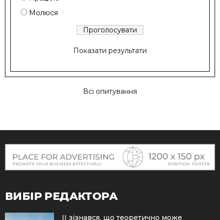
Молюся
Показати результати
Всі опитування
ВИБІР РЕДАКТОРА
ІІ зізнався, що теоретично може