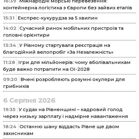
16:39
Міжнародні морські перевезення:
контейнерна логістика з Європи без зайвих етапів
15:31
Експрес-кукурудза за 5 хвилин
14:02
Сучасний ринок мобільних пристроїв та
головні орієнтири
13:34
У Рівному стартувала реєстрація на
благодійний велопробіг «За Незалежність»
11:28
Ігри для мільйонерів: чому вболівальникам
буде важко потрапити на ОІ-2028
09:20
Вчені розробляють розумні окуляри для
грибників
6 Серпня 2026
19:35
У судах на Рівненщині – кадровий голод
через низьку зарплату і надмірне навантаження
18:24
Останню шану віддасть Рівне ще двом
захисникам