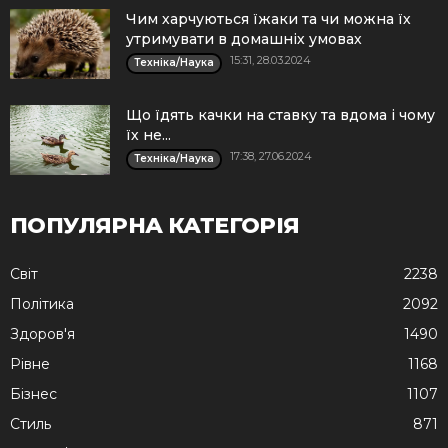
Чим харчуються їжаки та чи можна їх
утримувати в домашніх умовах
15:31, 28.03.2024
Техніка/Наука
Що їдять качки на ставку та вдома і чому
їх не...
17:38, 27.06.2024
Техніка/Наука
ПОПУЛЯРНА КАТЕГОРІЯ
Cвіт
2238
Політика
2092
Здоров'я
1490
Рівне
1168
Бізнес
1107
Стиль
871