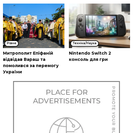
Рівне
Техніка/Наука
Митрополит Епіфаній
Nintendo Switch 2
відвідав Вараш та
консоль для гри
помолився за перемогу
України