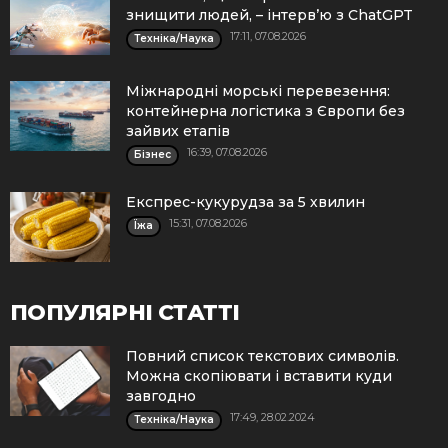
знищити людей, – інтерв’ю з ChatGPT
17:11, 07.08.2026
Техніка/Наука
Міжнародні морські перевезення:
контейнерна логістика з Європи без
зайвих етапів
16:39, 07.08.2026
Бізнес
Експрес-кукурудза за 5 хвилин
15:31, 07.08.2026
Їжа
ПОПУЛЯРНІ СТАТТІ
Повний список текстових символів.
Можна скопіювати і вставити куди
завгодно
17:49, 28.02.2024
Техніка/Наука