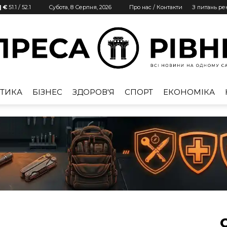
| €
51.1
/
52.1
Субота, 8 Серпня, 2026
Про нас / Контакти
З питань р
ТИКА
БІЗНЕС
ЗДОРОВ'Я
СПОРТ
ЕКОНОМІКА
Преса
Рівне