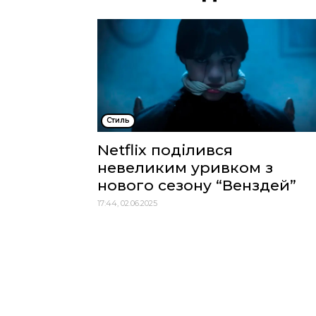
Стиль
Netflix поділився
невеликим уривком з
нового сезону “Венздей”
17:44, 02.06.2025