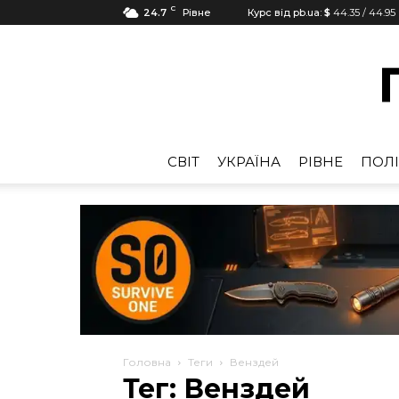
C
24.7
Рівне
Курс від pb.ua:
$
44.35
/
44.95
CВІТ
УКРАЇНА
РІВНЕ
ПОЛІ
Головна
Теги
Венздей
Тег: Венздей