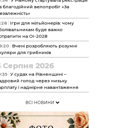
3:34
У Рівному стартувала реєстрація
а благодійний велопробіг «За
езалежність»
1:28
Ігри для мільйонерів: чому
болівальникам буде важко
отрапити на ОІ-2028
9:20
Вчені розробляють розумні
куляри для грибників
6 Серпня 2026
9:35
У судах на Рівненщині –
адровий голод через низьку
арплату і надмірне навантаження
ВСІ НОВИНИ