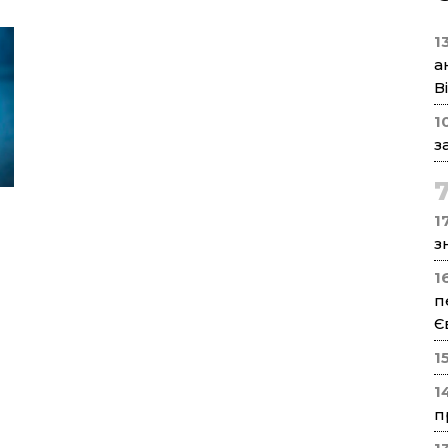
1
а
В
1
з
17
з
1
п
Є
1
1
п