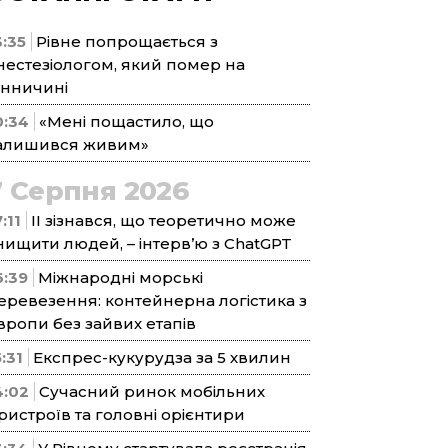
3:35
Рівне попрощається з
нестезіологом, який помер на
інничині
0:34
«Мені пощастило, що
алишився живим»
7 Серпня 2026
:11
ІІ зізнався, що теоретично може
нищити людей, – інтерв’ю з ChatGPT
6:39
Міжнародні морські
еревезення: контейнерна логістика з
вропи без зайвих етапів
5:31
Експрес-кукурудза за 5 хвилин
4:02
Сучасний ринок мобільних
ристроїв та головні орієнтири