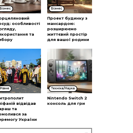
Бізнес
Бізнес
орцеляновий
Проект будинку з
осуд: особливості
мансардою:
огляду,
розширюємо
икористання та
життєвий простір
ибору
для вашої родини
Рівне
Техніка/Наука
итрополит
Nintendo Switch 2
піфаній відвідав
консоль для гри
араш та
омолився за
еремогу України