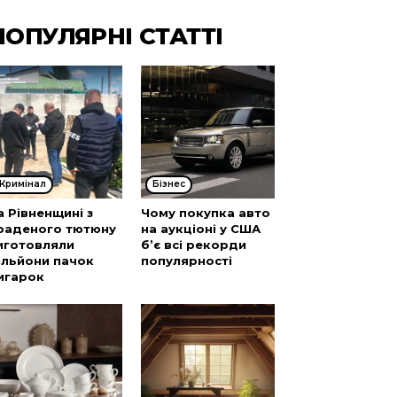
ПОПУЛЯРНІ СТАТТІ
Кримінал
Бізнес
а Рівненщині з
Чому покупка авто
раденого тютюну
на аукціоні у США
иготовляли
б’є всі рекорди
ільйони пачок
популярності
игарок