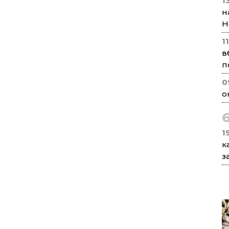
1
н
Н
1
в
п
0
о
1
к
з