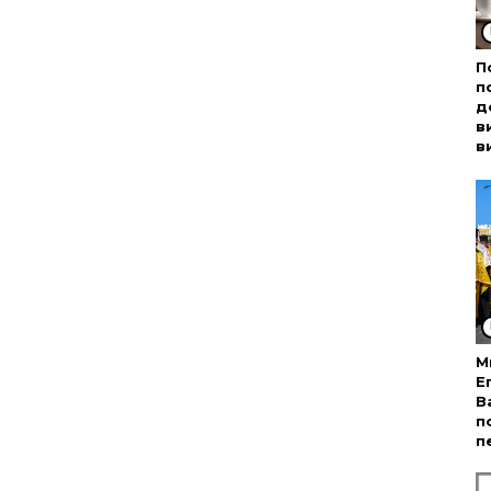
П
п
д
в
в
М
Е
В
п
п