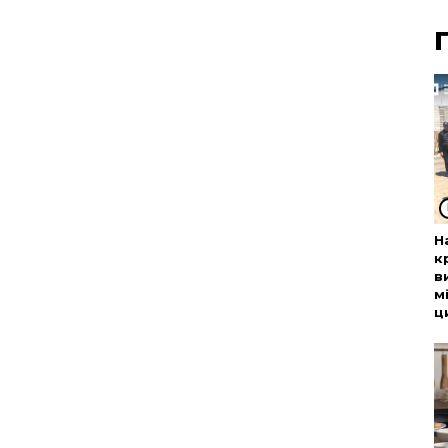
Н
к
в
м
ц