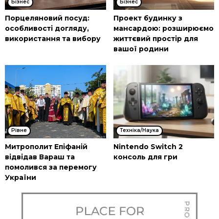
Бізнес
Бізнес
Порцеляновий посуд:
Проект будинку з
особливості догляду,
мансардою: розширюємо
використання та вибору
життєвий простір для
вашої родини
Рівне
Техніка/Наука
Митрополит Епіфаній
Nintendo Switch 2
відвідав Вараш та
консоль для гри
помолився за перемогу
України