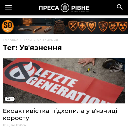
Головна
Теги
Ув'язнення
Тег: Ув'язнення
Cвіт
Екоактивістка підхопила у в'язниці
коросту
11:05, 14.08.2024