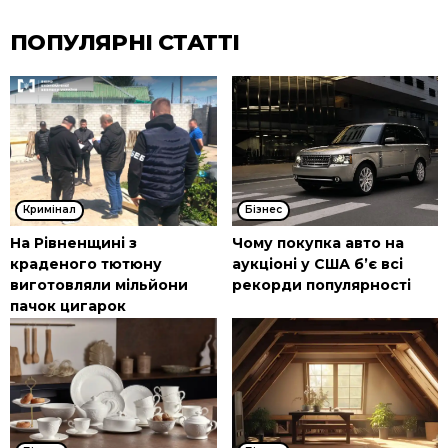
ПОПУЛЯРНІ СТАТТІ
Кримінал
Бізнес
На Рівненщині з
Чому покупка авто на
краденого тютюну
аукціоні у США б’є всі
виготовляли мільйони
рекорди популярності
пачок цигарок