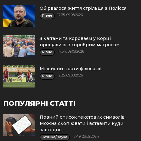
Обірвалося життя стрільця з Полісся
17:35, 09.08.2026
Рівне
З квітами та короваєм у Корці
прощалися з хоробрим матросом
14:34, 09.08.2026
Рівне
Мільйони проти філософії
12:35, 09.08.2026
Рівне
ПОПУЛЯРНІ СТАТТІ
Повний список текстових символів.
Можна скопіювати і вставити куди
завгодно
17:49, 28.02.2024
Техніка/Наука