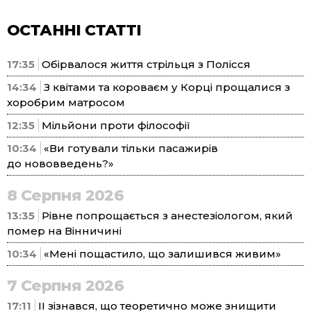
ОСТАННІ СТАТТІ
17:35
Обірвалося життя стрільця з Полісся
14:34
З квітами та короваєм у Корці прощалися з
хоробрим матросом
12:35
Мільйони проти філософії
10:34
«Ви готували тільки пасажирів
до нововведень?»
8 Серпня 2026
13:35
Рівне попрощається з анестезіологом, який
помер на Вінничині
10:34
«Мені пощастило, що залишився живим»
7 Серпня 2026
17:11
ІІ зізнався, що теоретично може знищити