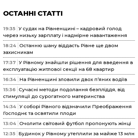
ОСТАННІ СТАТТІ
19:35
У судах на Рівненщині – кадровий голод
через низьку зарплату і надмірне навантаження
18:24
Останню шану віддасть Рівне ще двом
захисникам
17:37
У Рівному знайшли рішення для введення в
експлуатацію житлової секції на 68 квартир
16:34
На Рівненщині зловили двох п’яних водіїв
15:36
Сучасні методи подолання безпліддя, від
стимуляції до сурогатного материнства
14:34
У соборі Рівного відзначили Преображення
Господнє та освятили плоди
13:04
Очолити світовий футбол пропонують жінці
12:35
Будинок у Рівному утеплили за майже 13 млн