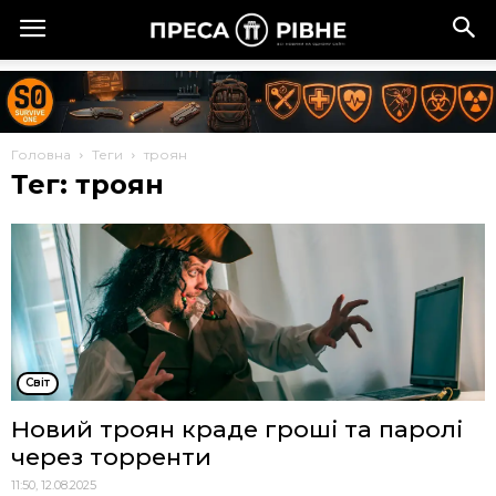
Головна
Теги
троян
Тег: троян
Cвіт
Новий троян краде гроші та паролі
через торренти
11:50, 12.08.2025