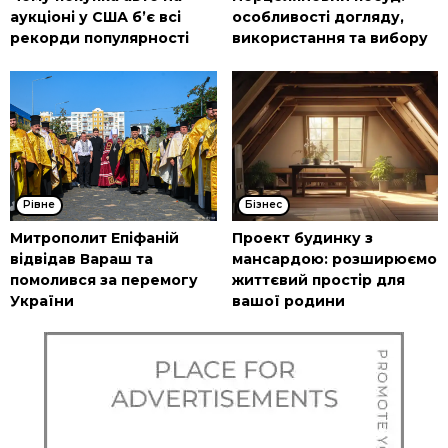
аукціоні у США б’є всі
особливості догляду,
рекорди популярності
використання та вибору
Рівне
Бізнес
Митрополит Епіфаній
Проект будинку з
відвідав Вараш та
мансардою: розширюємо
помолився за перемогу
життєвий простір для
України
вашої родини