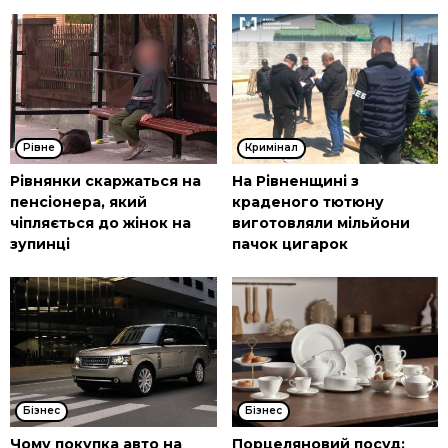
Рівне
Кримінал
Рівнянки скаржаться на
На Рівненщині з
пенсіонера, який
краденого тютюну
чіпляється до жінок на
виготовляли мільйони
зупинці
пачок цигарок
Бізнес
Бізнес
Чому покупка авто на
Порцеляновий посуд: