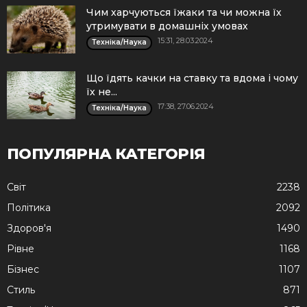
Чим харчуються їжаки та чи можна їх
утримувати в домашніх умовах
15:31, 28.03.2024
Техніка/Наука
Що їдять качки на ставку та вдома і чому
їх не...
17:38, 27.06.2024
Техніка/Наука
ПОПУЛЯРНА КАТЕГОРІЯ
Cвіт
2238
Політика
2092
Здоров'я
1490
Рівне
1168
Бізнес
1107
Стиль
871