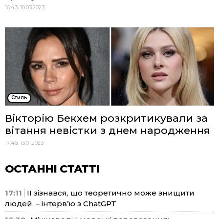
16:43, 10.03.2023
Стиль
Вікторію Бекхем розкритикували за
вітання невістки з днем ​​народження
17:46, 13.01.2023
ОСТАННІ СТАТТІ
17:11
ІІ зізнався, що теоретично може знищити
людей, – інтерв’ю з ChatGPT