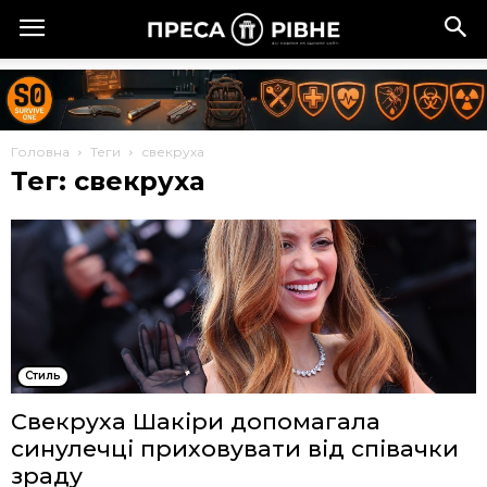
Головна
Теги
свекруха
Тег: свекруха
Стиль
Свекруха Шакіри допомагала
синулечці приховувати від співачки
зраду