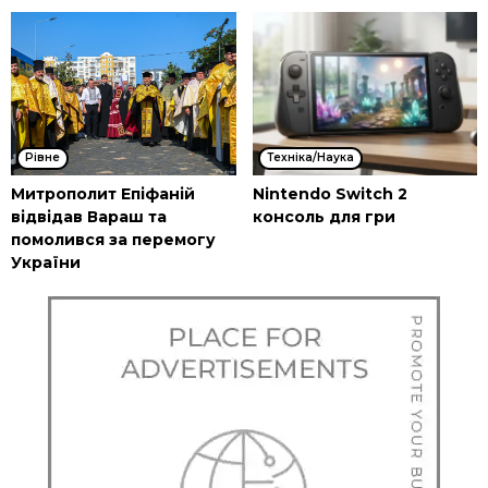
Рівне
Техніка/Наука
Митрополит Епіфаній
Nintendo Switch 2
відвідав Вараш та
консоль для гри
помолився за перемогу
України