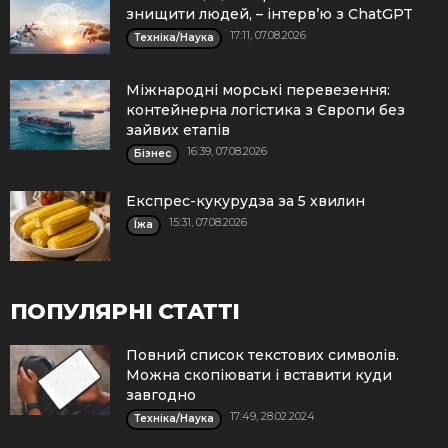
знищити людей, – інтерв’ю з ChatGPT
17:11, 07.08.2026
Техніка/Наука
Міжнародні морські перевезення:
контейнерна логістика з Європи без
зайвих етапів
16:39, 07.08.2026
Бізнес
Експрес-кукурудза за 5 хвилин
15:31, 07.08.2026
Їжа
ПОПУЛЯРНІ СТАТТІ
Повний список текстових символів.
Можна скопіювати і вставити куди
завгодно
17:49, 28.02.2024
Техніка/Наука