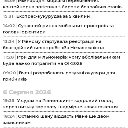
16:39
Міжнародні морські перевезення:
контейнерна логістика з Європи без зайвих етапів
15:31
Експрес-кукурудза за 5 хвилин
14:02
Сучасний ринок мобільних пристроїв та
головні орієнтири
13:34
У Рівному стартувала реєстрація на
благодійний велопробіг «За Незалежність»
11:28
Ігри для мільйонерів: чому вболівальникам
буде важко потрапити на ОІ-2028
09:20
Вчені розробляють розумні окуляри для
грибників
6 Серпня 2026
19:35
У судах на Рівненщині – кадровий голод
через низьку зарплату і надмірне навантаження
18:24
Останню шану віддасть Рівне ще двом
захисникам