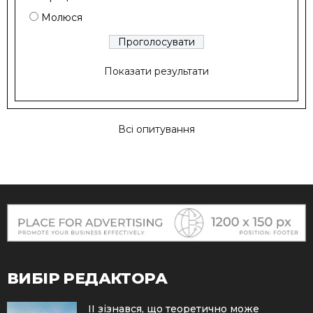
Молюся
Показати результати
Всі опитування
ВИБІР РЕДАКТОРА
ІІ зізнався, що теоретично може