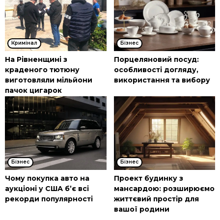
Кримінал
Бізнес
На Рівненщині з
Порцеляновий посуд:
краденого тютюну
особливості догляду,
виготовляли мільйони
використання та вибору
пачок цигарок
Бізнес
Бізнес
Чому покупка авто на
Проект будинку з
аукціоні у США б’є всі
мансардою: розширюємо
рекорди популярності
життєвий простір для
вашої родини