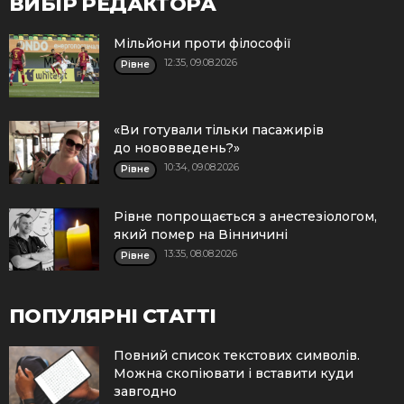
ВИБІР РЕДАКТОРА
Мільйони проти філософії
12:35, 09.08.2026
Рівне
«Ви готували тільки пасажирів
до нововведень?»
10:34, 09.08.2026
Рівне
Рівне попрощається з анестезіологом,
який помер на Вінничині
13:35, 08.08.2026
Рівне
ПОПУЛЯРНІ СТАТТІ
Повний список текстових символів.
Можна скопіювати і вставити куди
завгодно