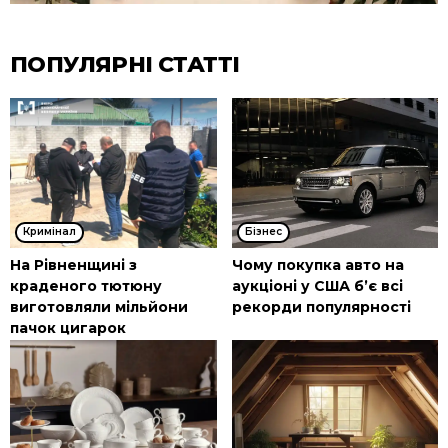
ПОПУЛЯРНІ СТАТТІ
Кримінал
Бізнес
На Рівненщині з
Чому покупка авто на
краденого тютюну
аукціоні у США б’є всі
виготовляли мільйони
рекорди популярності
пачок цигарок