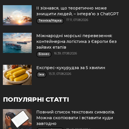
ІІ зізнався, що теоретично може
знищити людей, – інтерв’ю з ChatGPT
17:11, 07.08.2026
Техніка/Наука
Міжнародні морські перевезення:
контейнерна логістика з Європи без
зайвих етапів
16:39, 07.08.2026
Бізнес
Експрес-кукурудза за 5 хвилин
15:31, 07.08.2026
Їжа
ПОПУЛЯРНІ СТАТТІ
Повний список текстових символів.
Можна скопіювати і вставити куди
завгодно