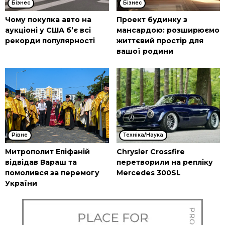
Бізнес
Бізнес
Чому покупка авто на
Проект будинку з
аукціоні у США б’є всі
мансардою: розширюємо
рекорди популярності
життєвий простір для
вашої родини
Рівне
Техніка/Наука
Митрополит Епіфаній
Chrysler Crossfire
відвідав Вараш та
перетворили на репліку
помолився за перемогу
Mercedes 300SL
України