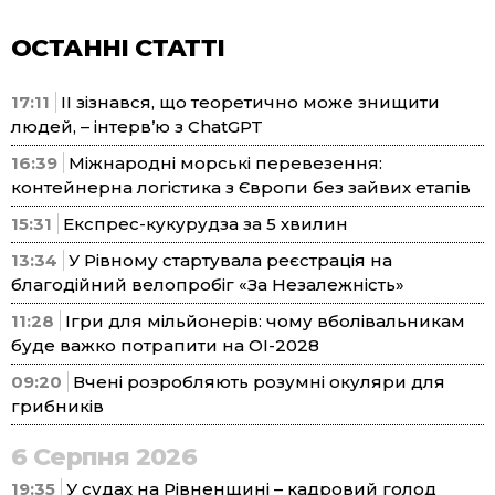
ОСТАННІ СТАТТІ
17:11
ІІ зізнався, що теоретично може знищити
людей, – інтерв’ю з ChatGPT
16:39
Міжнародні морські перевезення:
контейнерна логістика з Європи без зайвих етапів
15:31
Експрес-кукурудза за 5 хвилин
13:34
У Рівному стартувала реєстрація на
благодійний велопробіг «За Незалежність»
11:28
Ігри для мільйонерів: чому вболівальникам
буде важко потрапити на ОІ-2028
09:20
Вчені розробляють розумні окуляри для
грибників
6 Серпня 2026
19:35
У судах на Рівненщині – кадровий голод