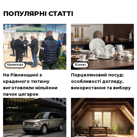
ПОПУЛЯРНІ СТАТТІ
Кримінал
Бізнес
На Рівненщині з
Порцеляновий посуд:
краденого тютюну
особливості догляду,
виготовляли мільйони
використання та вибору
пачок цигарок