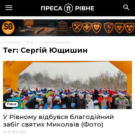
Головна
Теги
Сергій Ющишин
Тег: Сергій Ющишин
Рівне
У Рівному відбувся благодійний
забіг святих Миколаїв (Фото)
22:37, 18.12.2022