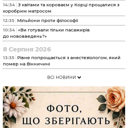
14:34
З квітами та короваєм у Корці прощалися з
хоробрим матросом
12:35
Мільйони проти філософії
10:34
«Ви готували тільки пасажирів
до нововведень?»
8 Серпня 2026
13:35
Рівне попрощається з анестезіологом, який
помер на Вінничині
ВСІ НОВИНИ