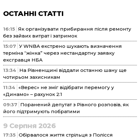
ОСТАННІ СТАТТІ
16:15
Як організувати прибирання після ремонту
без зайвих витрат і затримок
15:07
У WNBA екстрено шукають визначення
терміна “жінка” через нестандартну заявку
ексгравця НБА
13:34
На Рівненщині віддали останню шану ще
чотирьом захисникам
11:34
«Верес» не зміг відібрати перемогу у
«Динамо» – рахунок 2:1
09:37
Поранений депутат з Рівного розповів, як
його підтримують побратими
9 Серпня 2026
17:35
Обірвалося життя стрільця з Полісся