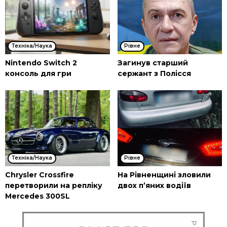
Техніка/Наука
Рівне
Nintendo Switch 2
Загинув старший
консоль для гри
сержант з Полісся
Техніка/Наука
Рівне
Chrysler Crossfire
На Рівненщині зловили
перетворили на репліку
двох п’яних водіїв
Mercedes 300SL