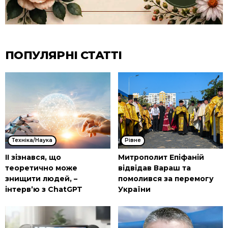
ПОПУЛЯРНІ СТАТТІ
Техніка/Наука
Рівне
ІІ зізнався, що
Митрополит Епіфаній
теоретично може
відвідав Вараш та
знищити людей, –
помолився за перемогу
інтерв’ю з ChatGPT
України