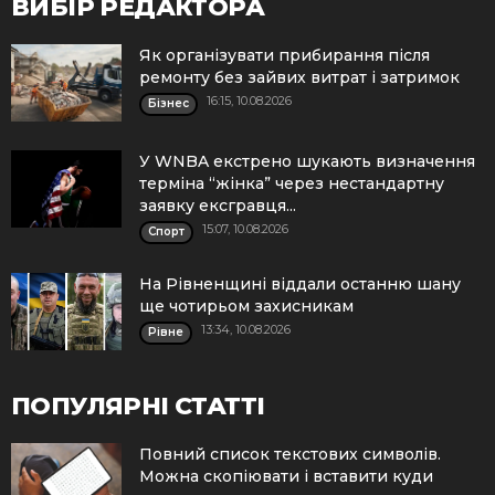
ВИБІР РЕДАКТОРА
Як організувати прибирання після
ремонту без зайвих витрат і затримок
16:15, 10.08.2026
Бізнес
У WNBA екстрено шукають визначення
терміна “жінка” через нестандартну
заявку ексгравця...
15:07, 10.08.2026
Спорт
На Рівненщині віддали останню шану
ще чотирьом захисникам
13:34, 10.08.2026
Рівне
ПОПУЛЯРНІ СТАТТІ
Повний список текстових символів.
Можна скопіювати і вставити куди