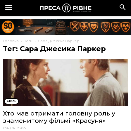
Головна
Теги
Сара Джесика Паркер
Тег: Сара Джесика Паркер
Стиль
Хто мав отримати головну роль у
знаменитому фільмі «Красуня»
17:49, 02.12.2022