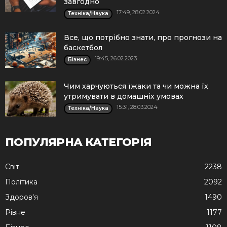
завгодно
17:49, 28.02.2024
Техніка/Наука
Все, що потрібно знати, про прогнози на
баскетбол
19:45, 26.02.2023
Бізнес
Чим харчуються їжаки та чи можна їх
утримувати в домашніх умовах
15:31, 28.03.2024
Техніка/Наука
ПОПУЛЯРНА КАТЕГОРІЯ
Cвіт
2238
Політика
2092
Здоров'я
1490
Рівне
1177