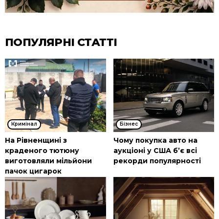
ПОПУЛЯРНІ СТАТТІ
Кримінал
Бізнес
На Рівненщині з
Чому покупка авто на
краденого тютюну
аукціоні у США б’є всі
виготовляли мільйони
рекорди популярності
пачок цигарок