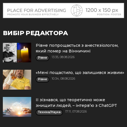
ВИБІР РЕДАКТОРА
Рівне попрощається з анестезіологом,
який помер на Вінничині
13:35, 08.08.2026
Рівне
«Мені пощастило, що залишився живим»
10:34, 08.08.2026
Рівне
ІІ зізнався, що теоретично може
знищити людей, – інтерв’ю з ChatGPT
17:11, 07.08.2026
Техніка/Наука