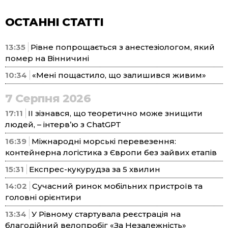
ОСТАННІ СТАТТІ
13:35
Рівне попрощається з анестезіологом, який
помер на Вінничині
10:34
«Мені пощастило, що залишився живим»
7 Серпня 2026
17:11
ІІ зізнався, що теоретично може знищити
людей, – інтерв’ю з ChatGPT
16:39
Міжнародні морські перевезення:
контейнерна логістика з Європи без зайвих етапів
15:31
Експрес-кукурудза за 5 хвилин
14:02
Сучасний ринок мобільних пристроїв та
головні орієнтири
13:34
У Рівному стартувала реєстрація на
благодійний велопробіг «За Незалежність»