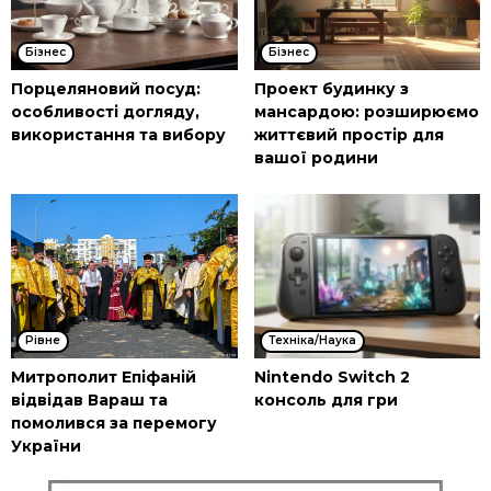
Бізнес
Бізнес
Порцеляновий посуд:
Проект будинку з
особливості догляду,
мансардою: розширюємо
використання та вибору
життєвий простір для
вашої родини
Рівне
Техніка/Наука
Митрополит Епіфаній
Nintendo Switch 2
відвідав Вараш та
консоль для гри
помолився за перемогу
України