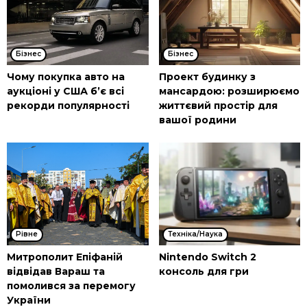
Бізнес
Бізнес
Чому покупка авто на
Проект будинку з
аукціоні у США б’є всі
мансардою: розширюємо
рекорди популярності
життєвий простір для
вашої родини
Рівне
Техніка/Наука
Митрополит Епіфаній
Nintendo Switch 2
відвідав Вараш та
консоль для гри
помолився за перемогу
України