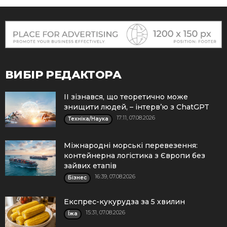
ВИБІР РЕДАКТОРА
ІІ зізнався, що теоретично може
знищити людей, – інтерв’ю з ChatGPT
17:11, 07.08.2026
Техніка/Наука
Міжнародні морські перевезення:
контейнерна логістика з Європи без
зайвих етапів
16:39, 07.08.2026
Бізнес
Експрес-кукурудза за 5 хвилин
15:31, 07.08.2026
Їжа