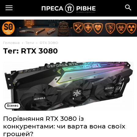
Головна
Теги
RTX 3080
Тег: RTX 3080
Бізнес
Порівняння RTX 3080 із
конкурентами: чи варта вона своїх
грошей?