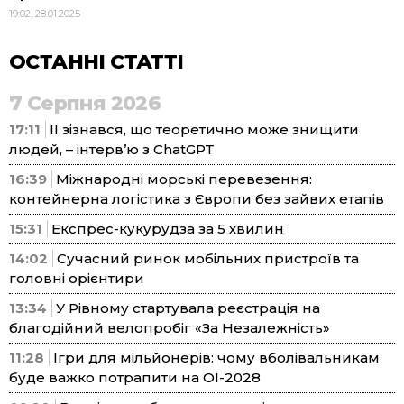
19:02, 28.01.2025
ОСТАННІ СТАТТІ
7 Серпня 2026
17:11
ІІ зізнався, що теоретично може знищити
людей, – інтерв’ю з ChatGPT
16:39
Міжнародні морські перевезення:
контейнерна логістика з Європи без зайвих етапів
15:31
Експрес-кукурудза за 5 хвилин
14:02
Сучасний ринок мобільних пристроїв та
головні орієнтири
13:34
У Рівному стартувала реєстрація на
благодійний велопробіг «За Незалежність»
11:28
Ігри для мільйонерів: чому вболівальникам
буде важко потрапити на ОІ-2028