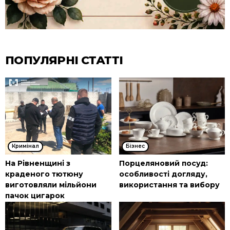
ПОПУЛЯРНІ СТАТТІ
Кримінал
Бізнес
На Рівненщині з
Порцеляновий посуд:
краденого тютюну
особливості догляду,
виготовляли мільйони
використання та вибору
пачок цигарок