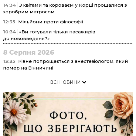
14:34
З квітами та короваєм у Корці прощалися з
хоробрим матросом
12:35
Мільйони проти філософії
10:34
«Ви готували тільки пасажирів
до нововведень?»
8 Серпня 2026
13:35
Рівне попрощається з анестезіологом, який
помер на Вінничині
ВСІ НОВИНИ