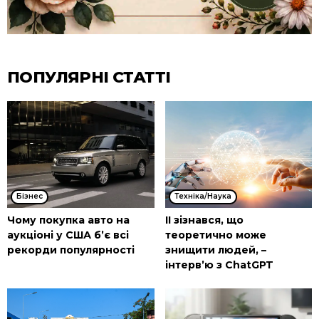
ПОПУЛЯРНІ СТАТТІ
Бізнес
Техніка/Наука
Чому покупка авто на
ІІ зізнався, що
аукціоні у США б’є всі
теоретично може
рекорди популярності
знищити людей, –
інтерв’ю з ChatGPT