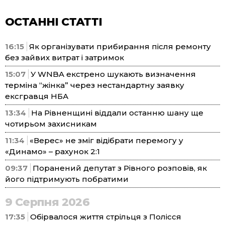
ОСТАННІ СТАТТІ
16:15
Як організувати прибирання після ремонту
без зайвих витрат і затримок
15:07
У WNBA екстрено шукають визначення
терміна “жінка” через нестандартну заявку
ексгравця НБА
13:34
На Рівненщині віддали останню шану ще
чотирьом захисникам
11:34
«Верес» не зміг відібрати перемогу у
«Динамо» – рахунок 2:1
09:37
Поранений депутат з Рівного розповів, як
його підтримують побратими
9 Серпня 2026
17:35
Обірвалося життя стрільця з Полісся