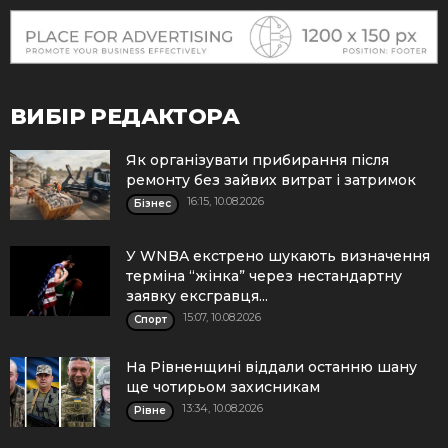
ВИБІР РЕДАКТОРА
Як організувати прибирання після
ремонту без зайвих витрат і затримок
16:15, 10.08.2026
Бізнес
У WNBA екстрено шукають визначення
терміна “жінка” через нестандартну
заявку ексгравця...
15:07, 10.08.2026
Спорт
На Рівненщині віддали останню шану
ще чотирьом захисникам
13:34, 10.08.2026
Рівне