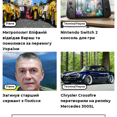
Рівне
Техніка/Наука
Митрополит Епіфаній
Nintendo Switch 2
відвідав Вараш та
консоль для гри
помолився за перемогу
України
Рівне
Техніка/Наука
Загинув старший
Chrysler Crossfire
сержант з Полісся
перетворили на репліку
Mercedes 300SL