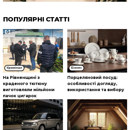
ПОПУЛЯРНІ СТАТТІ
Кримінал
Бізнес
На Рівненщині з
Порцеляновий посуд:
краденого тютюну
особливості догляду,
виготовляли мільйони
використання та вибору
пачок цигарок