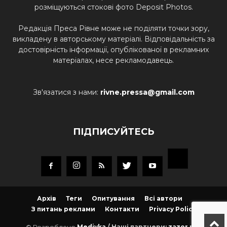
розміщуються стокові фото Deposit Photos.
Редакція Преса Рівне може не поділяти точки зору,
викладену в авторському матеріалі. Відповідальність за
достовірність інформації, опублікованої в рекламних
матеріалах, несе рекламодавець.
Зв'язатися з нами:
rivne.pressa@gmail.com
ПІДПИСУЙТЕСЬ
Архів
Теги
Опитування
Всі автори
З питань реклами
Контакти
Privacy Policy
© Розроблено
Mediyka
/ Наші партнери:
zazor.net