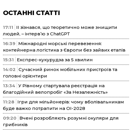
ОСТАННІ СТАТТІ
17:11
ІІ зізнався, що теоретично може знищити
людей, – інтерв’ю з ChatGPT
16:39
Міжнародні морські перевезення:
контейнерна логістика з Європи без зайвих етапів
15:31
Експрес-кукурудза за 5 хвилин
14:02
Сучасний ринок мобільних пристроїв та
головні орієнтири
13:34
У Рівному стартувала реєстрація на
благодійний велопробіг «За Незалежність»
11:28
Ігри для мільйонерів: чому вболівальникам
буде важко потрапити на ОІ-2028
09:20
Вчені розробляють розумні окуляри для
грибників