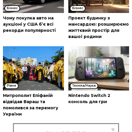
Бізнес
Бізнес
Чому покупка авто на
Проект будинку з
аукціоні у США б’є всі
мансардою: розширюємо
рекорди популярності
життєвий простір для
вашої родини
Рівне
Техніка/Наука
Митрополит Епіфаній
Nintendo Switch 2
відвідав Вараш та
консоль для гри
помолився за перемогу
України