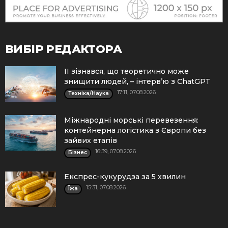
ВИБІР РЕДАКТОРА
ІІ зізнався, що теоретично може
знищити людей, – інтерв’ю з ChatGPT
17:11, 07.08.2026
Техніка/Наука
Міжнародні морські перевезення:
контейнерна логістика з Європи без
зайвих етапів
16:39, 07.08.2026
Бізнес
Експрес-кукурудза за 5 хвилин
15:31, 07.08.2026
Їжа