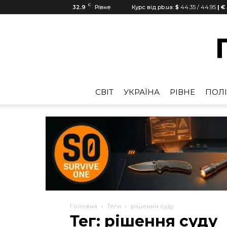
C
32.9
Рівне
Курс від pb.ua:
$
44.35
/
44.95
| €
CВІТ
УКРАЇНА
РІВНЕ
ПОЛІ
Головна
Теги
рішення суду
Тег: рішення суду