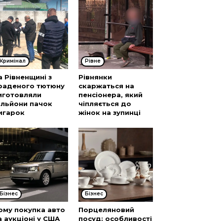
Кримінал
Рівне
а Рівненщині з
Рівнянки
раденого тютюну
скаржаться на
иготовляли
пенсіонера, який
ільйони пачок
чіпляється до
игарок
жінок на зупинці
Бізнес
Бізнес
ому покупка авто
Порцеляновий
а аукціоні у США
посуд: особливості