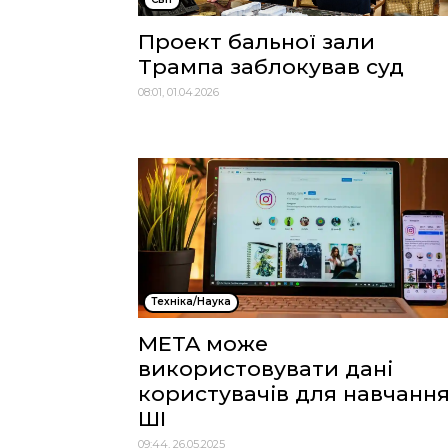
Проект бальної зали
Трампа заблокував суд
08:01, 01.04.2026
Техніка/Наука
META може
використовувати дані
користувачів для навчанн
ШІ
09:44, 26.05.2025