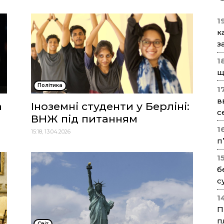
1
к
з
1
щ
Політика
1
в
а
Іноземні студенти у Берліні:
с
ВНЖ під питанням
1
15:18, 13.04.2026
п
1
б
с
1
П
п
Cвіт