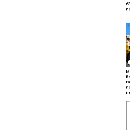
б
п
М
Е
В
п
п