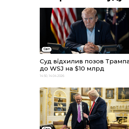
Cвіт
Суд відхилив позов Трамп
до WSJ на $10 млрд
14:50, 14.04.2026
Cвіт