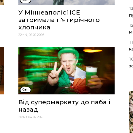
1
У Міннеаполісі ICE
п
затримала п'ятирічного
1
хлопчика
м
22:44, 02.02.2026
1
к
1
з
Cвіт
Від супермаркету до паба і
назад
я
20:49, 04.02.2025