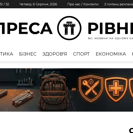
51
/
52
Четвер, 6 Серпня, 2026
Про нас / Контакти
З питань реклам
ТИКА
БІЗНЕС
ЗДОРОВ'Я
СПОРТ
ЕКОНОМІКА
Преса
Рівне