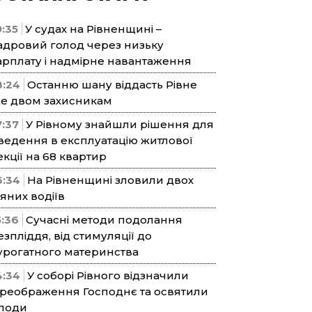
9:35
У судах на Рівненщині –
адровий голод через низьку
арплату і надмірне навантаження
8:24
Останню шану віддасть Рівне
е двом захисникам
7:37
У Рівному знайшли рішення для
ведення в експлуатацію житлової
екції на 68 квартир
6:34
На Рівненщині зловили двох
’яних водіїв
5:36
Сучасні методи подолання
езпліддя, від стимуляції до
урогатного материнства
4:34
У соборі Рівного відзначили
реображення Господнє та освятили
лоди