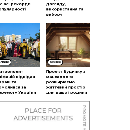
’є всі рекорди
догляду,
опулярності
використання та
вибору
Рівне
Бізнес
итрополит
Проект будинку з
піфаній відвідав
мансардою:
араш та
розширюємо
омолився за
життєвий простір
еремогу України
для вашої родини