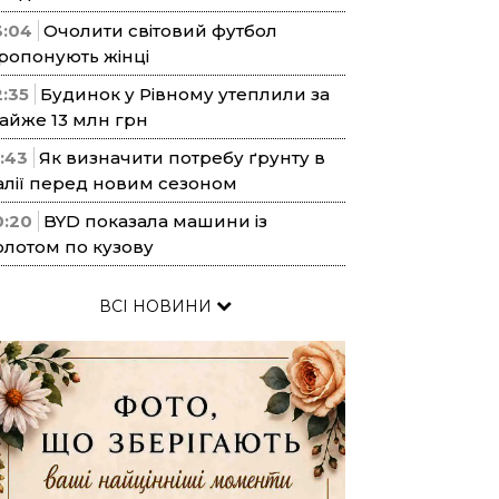
3:04
Очолити світовий футбол
ропонують жінці
2:35
Будинок у Рівному утеплили за
айже 13 млн грн
1:43
Як визначити потребу ґрунту в
алії перед новим сезоном
0:20
BYD показала машини із
олотом по кузову
ВСІ НОВИНИ