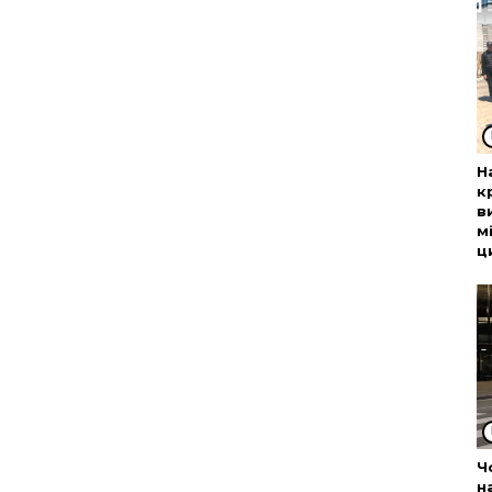
Н
к
в
м
ц
Ч
н