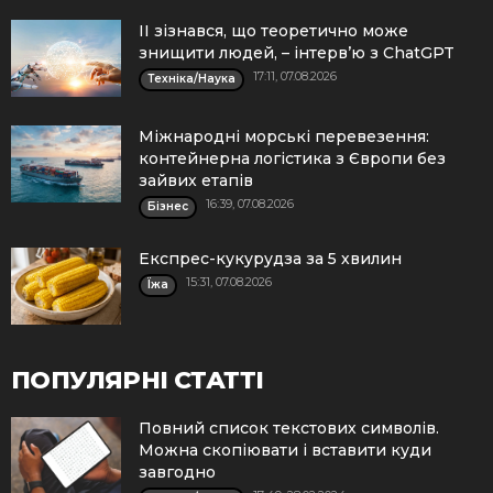
ІІ зізнався, що теоретично може
знищити людей, – інтерв’ю з ChatGPT
17:11, 07.08.2026
Техніка/Наука
Міжнародні морські перевезення:
контейнерна логістика з Європи без
зайвих етапів
16:39, 07.08.2026
Бізнес
Експрес-кукурудза за 5 хвилин
15:31, 07.08.2026
Їжа
ПОПУЛЯРНІ СТАТТІ
Повний список текстових символів.
Можна скопіювати і вставити куди
завгодно