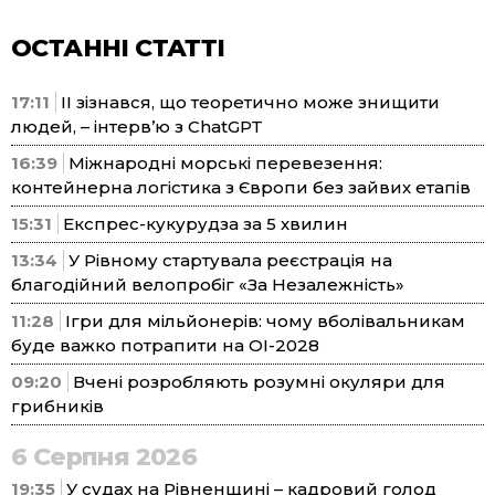
ОСТАННІ СТАТТІ
17:11
ІІ зізнався, що теоретично може знищити
людей, – інтерв’ю з ChatGPT
16:39
Міжнародні морські перевезення:
контейнерна логістика з Європи без зайвих етапів
15:31
Експрес-кукурудза за 5 хвилин
13:34
У Рівному стартувала реєстрація на
благодійний велопробіг «За Незалежність»
11:28
Ігри для мільйонерів: чому вболівальникам
буде важко потрапити на ОІ-2028
09:20
Вчені розробляють розумні окуляри для
грибників
6 Серпня 2026
19:35
У судах на Рівненщині – кадровий голод