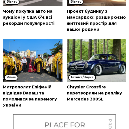
Бізнес
Бізнес
Чому покупка авто на
Проект будинку з
аукціоні у США б’є всі
мансардою: розширюємо
рекорди популярності
життєвий простір для
вашої родини
Рівне
Техніка/Наука
Митрополит Епіфаній
Chrysler Crossfire
відвідав Вараш та
перетворили на репліку
помолився за перемогу
Mercedes 300SL
України