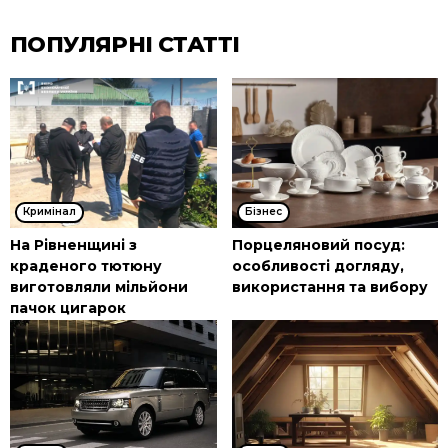
ПОПУЛЯРНІ СТАТТІ
Кримінал
Бізнес
На Рівненщині з
Порцеляновий посуд:
краденого тютюну
особливості догляду,
виготовляли мільйони
використання та вибору
пачок цигарок