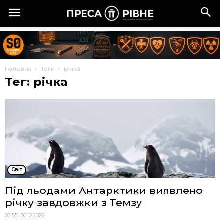
Головна
Теги
річка
Тег: річка
Cвіт
Під льодами Антарктики виявлено
річку завдовжки з Темзу
02:55, 30.10.2022