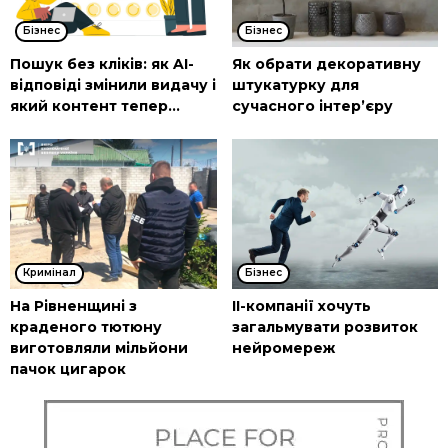
Бізнес
Бізнес
Пошук без кліків: як AI-
Як обрати декоративну
відповіді змінили видачу і
штукатурку для
який контент тепер...
сучасного інтер’єру
Кримінал
Бізнес
На Рівненщині з
ІІ-компанії хочуть
краденого тютюну
загальмувати розвиток
виготовляли мільйони
нейромереж
пачок цигарок