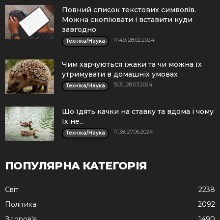
Повний список текстових символів.
Можна скопіювати і вставити куди
завгодно
17:49, 28.02.2024
Техніка/Наука
Чим харчуються їжаки та чи можна їх
утримувати в домашніх умовах
15:31, 28.03.2024
Техніка/Наука
Що їдять качки на ставку та вдома і чому
їх не...
17:38, 27.06.2024
Техніка/Наука
ПОПУЛЯРНА КАТЕГОРІЯ
Cвіт
2238
Політика
2092
Здоров'я
1490