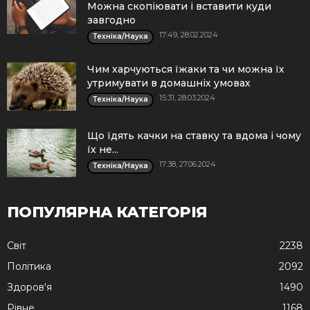
Можна скопіювати і вставити куди
завгодно
17:49, 28.02.2024
Техніка/Наука
Чим харчуються їжаки та чи можна їх
утримувати в домашніх умовах
15:31, 28.03.2024
Техніка/Наука
Що їдять качки на ставку та вдома і чому
їх не...
17:38, 27.06.2024
Техніка/Наука
ПОПУЛЯРНА КАТЕГОРІЯ
Cвіт
2238
Політика
2092
Здоров'я
1490
Рівне
1168