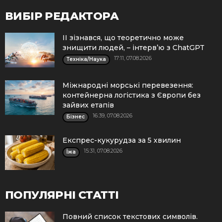
ВИБІР РЕДАКТОРА
ІІ зізнався, що теоретично може
знищити людей, – інтерв’ю з ChatGPT
17:11, 07.08.2026
Техніка/Наука
Міжнародні морські перевезення:
контейнерна логістика з Європи без
зайвих етапів
16:39, 07.08.2026
Бізнес
Експрес-кукурудза за 5 хвилин
15:31, 07.08.2026
Їжа
ПОПУЛЯРНІ СТАТТІ
Повний список текстових символів.