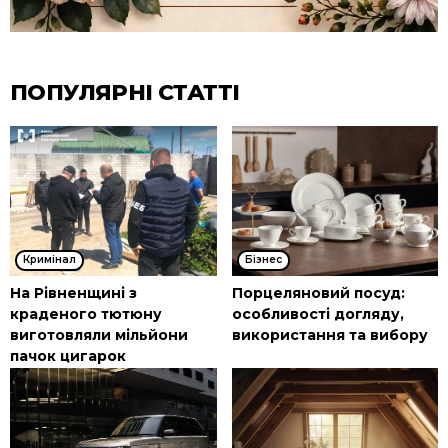
ПОПУЛЯРНІ СТАТТІ
Кримінал
Бізнес
На Рівненщині з
Порцеляновий посуд:
краденого тютюну
особливості догляду,
виготовляли мільйони
використання та вибору
пачок цигарок