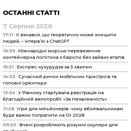
ОСТАННІ СТАТТІ
7 Серпня 2026
17:11
ІІ зізнався, що теоретично може знищити
людей, – інтерв’ю з ChatGPT
16:39
Міжнародні морські перевезення:
контейнерна логістика з Європи без зайвих етапів
15:31
Експрес-кукурудза за 5 хвилин
14:02
Сучасний ринок мобільних пристроїв та
головні орієнтири
13:34
У Рівному стартувала реєстрація на
благодійний велопробіг «За Незалежність»
11:28
Ігри для мільйонерів: чому вболівальникам
буде важко потрапити на ОІ-2028
09:20
Вчені розробляють розумні окуляри для