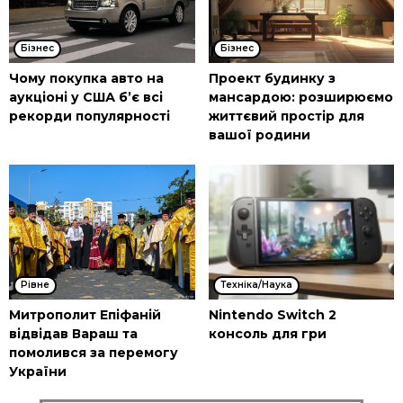
Бізнес
Бізнес
Чому покупка авто на
Проект будинку з
аукціоні у США б’є всі
мансардою: розширюємо
рекорди популярності
життєвий простір для
вашої родини
Рівне
Техніка/Наука
Митрополит Епіфаній
Nintendo Switch 2
відвідав Вараш та
консоль для гри
помолився за перемогу
України