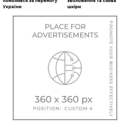
помолився за перемогу
зволоження та сяйва
України
шкіри