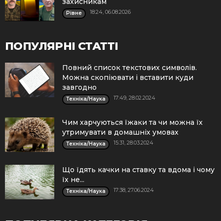
захисникам
18:24, 06.08.2026
Рівне
ПОПУЛЯРНІ СТАТТІ
Повний список текстових символів.
Можна скопіювати і вставити куди
завгодно
17:49, 28.02.2024
Техніка/Наука
Чим харчуються їжаки та чи можна їх
утримувати в домашніх умовах
15:31, 28.03.2024
Техніка/Наука
Що їдять качки на ставку та вдома і чому
їх не...
17:38, 27.06.2024
Техніка/Наука