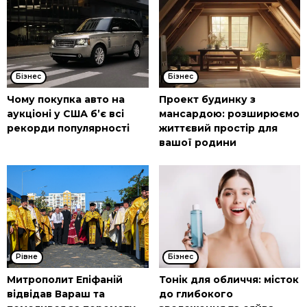
Бізнес
Бізнес
Чому покупка авто на
Проект будинку з
аукціоні у США б’є всі
мансардою: розширюємо
рекорди популярності
життєвий простір для
вашої родини
Рівне
Бізнес
Митрополит Епіфаній
Тонік для обличчя: місток
відвідав Вараш та
до глибокого