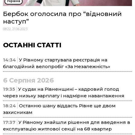
Україна
Бербок оголосила про “відновний
наступ”
08:22, 21.06.2023
ОСТАННІ СТАТТІ
14:34
У Рівному стартувала реєстрація на
благодійний велопробіг «За Незалежність»
6 Серпня 2026
19:35
У судах на Рівненщині – кадровий голод
через низьку зарплату і надмірне навантаження
18:24
Останню шану віддасть Рівне ще двом
захисникам
17:37
У Рівному знайшли рішення для введення в
експлуатацію житлової секції на 68 квартир