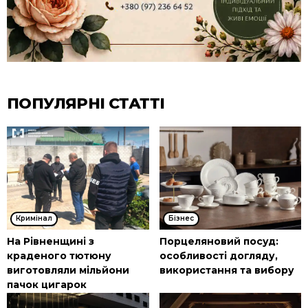
ПОПУЛЯРНІ СТАТТІ
Кримінал
Бізнес
На Рівненщині з
Порцеляновий посуд:
краденого тютюну
особливості догляду,
виготовляли мільйони
використання та вибору
пачок цигарок