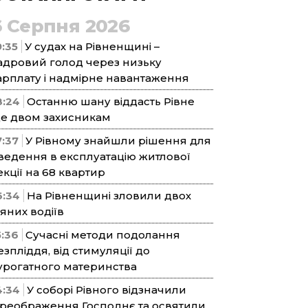
6 Серпня 2026
9:35
У судах на Рівненщині –
адровий голод через низьку
арплату і надмірне навантаження
8:24
Останню шану віддасть Рівне
е двом захисникам
7:37
У Рівному знайшли рішення для
ведення в експлуатацію житлової
екції на 68 квартир
6:34
На Рівненщині зловили двох
’яних водіїв
5:36
Сучасні методи подолання
езпліддя, від стимуляції до
урогатного материнства
4:34
У соборі Рівного відзначили
реображення Господнє та освятили