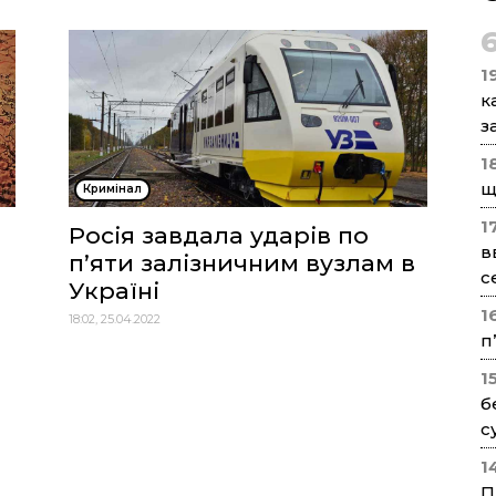
1
к
з
1
щ
Кримінал
1
Росія завдала ударів по
в
п’яти залізничним вузлам в
с
Україні
1
18:02, 25.04.2022
п
1
б
с
1
П