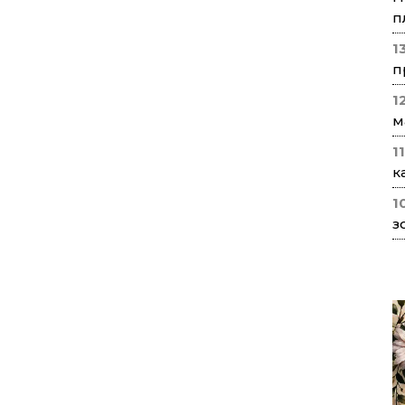
п
1
п
1
м
1
к
1
з