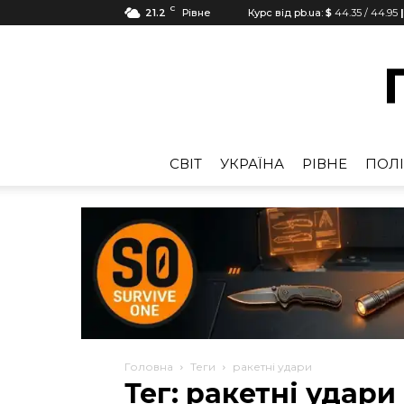
C
21.2
Рівне
Курс від pb.ua:
$
44.35
/
44.95
CВІТ
УКРАЇНА
РІВНЕ
ПОЛІ
Головна
Теги
ракетні удари
Тег: ракетні удари