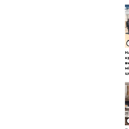
Н
к
в
м
ц