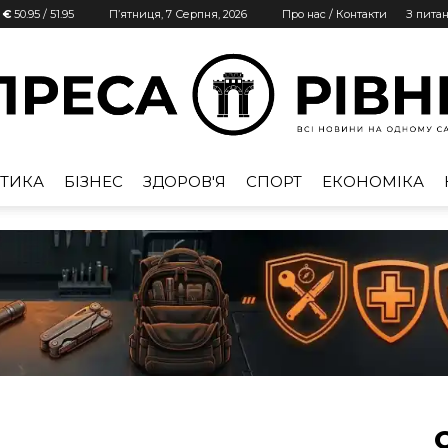
| €
50.95
/
51.95
П’ятниця, 7 Серпня, 2026
Про нас / Контакти
З пита
ТИКА
БІЗНЕС
ЗДОРОВ'Я
СПОРТ
ЕКОНОМІКА
Преса
Рівне