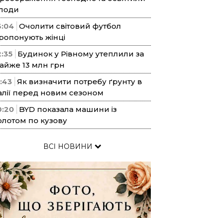
лоди
3:04
Очолити світовий футбол
ропонують жінці
2:35
Будинок у Рівному утеплили за
айже 13 млн грн
1:43
Як визначити потребу ґрунту в
алії перед новим сезоном
0:20
BYD показала машини із
олотом по кузову
ВСІ НОВИНИ