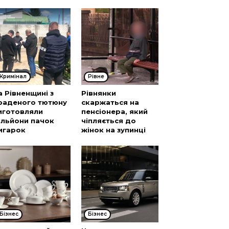
Кримінал
Рівне
а Рівненщині з
Рівнянки
раденого тютюну
скаржаться на
иготовляли
пенсіонера, який
ільйони пачок
чіпляється до
игарок
жінок на зупинці
Бізнес
Бізнес