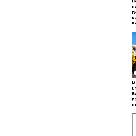
П
п
д
в
в
М
Е
В
п
п