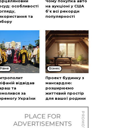
орцеляновий
Чому покупка авто
осуд: особливості
на аукціоні у США
огляду,
б’є всі рекорди
икористання та
популярності
ибору
Рівне
Бізнес
итрополит
Проект будинку з
піфаній відвідав
мансардою:
араш та
розширюємо
омолився за
життєвий простір
еремогу України
для вашої родини