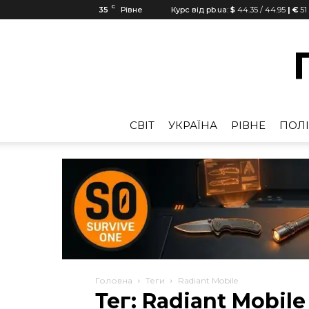
C
35
Рівне
Курс від pb.ua:
$
44.35
/
44.95
| €
51
CВІТ
УКРАЇНА
РІВНЕ
ПОЛІ
Головна
Теги
Radiant Mobile
Тег: Radiant Mobile