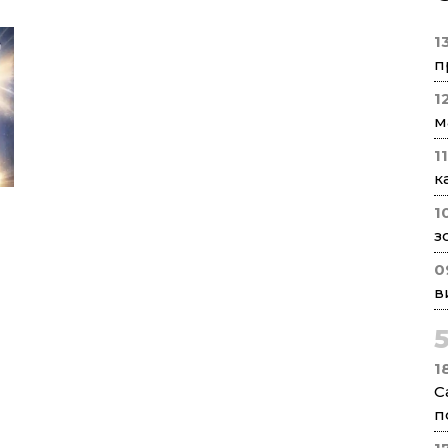
1
п
1
м
1
к
1
з
0
в
1
С
п