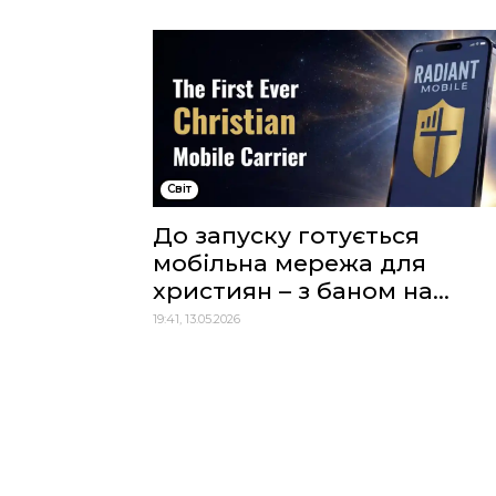
Cвіт
До запуску готується
мобільна мережа для
християн – з баном на...
19:41, 13.05.2026