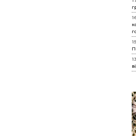
1
г
1
к
г
1
П
1
в