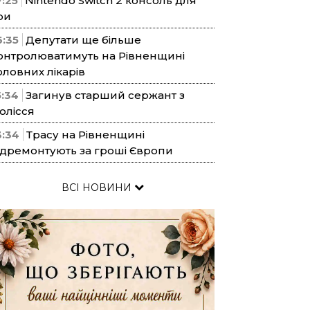
7:25
Nintendo Switch 2 консоль для
ри
6:35
Депутати ще більше
онтролюватимуть на Рівненщині
оловних лікарів
5:34
Загинув старший сержант з
олісся
3:34
Трасу на Рівненщині
ідремонтують за гроші Європи
ВСІ НОВИНИ