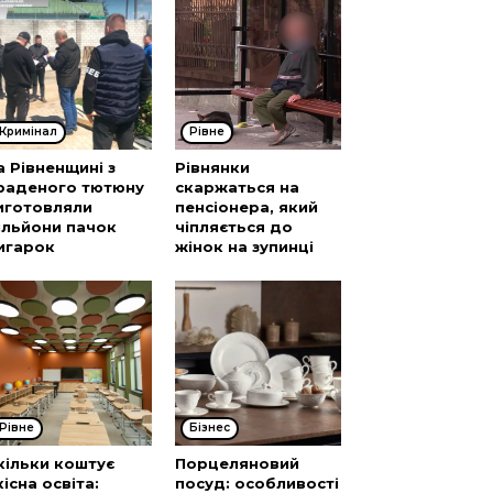
Кримінал
Рівне
а Рівненщині з
Рівнянки
раденого тютюну
скаржаться на
иготовляли
пенсіонера, який
ільйони пачок
чіпляється до
игарок
жінок на зупинці
Рівне
Бізнес
кільки коштує
Порцеляновий
кісна освіта:
посуд: особливості