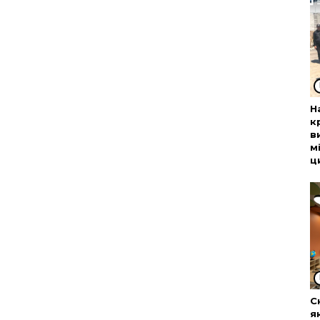
Н
к
в
м
ц
С
я