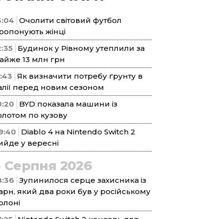
3:04
Очолити світовий футбол
ропонують жінці
2:35
Будинок у Рівному утеплили за
айже 13 млн грн
1:43
Як визначити потребу ґрунту в
алії перед новим сезоном
0:20
BYD показала машини із
олотом по кузову
9:40
Diablo 4 на Nintendo Switch 2
ийде у вересні
5 Серпня 2026
8:36
Зупинилося серце захисника із
арн, який два роки був у російському
олоні