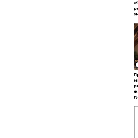
«
р
з
П
м
р
ж
д