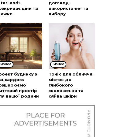
StarLand»
догляду,
озкриває ціни та
використання та
нижки
вибору
Бізнес
Бізнес
роект будинку з
Тонік для обличчя:
ансардою:
місток до
озширюємо
глибокого
иттєвий простір
зволоження та
ля вашої родини
сяйва шкіри