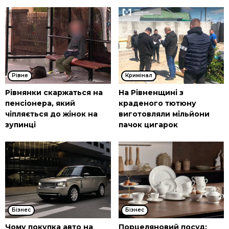
Рівне
Кримінал
Рівнянки скаржаться на
На Рівненщині з
пенсіонера, який
краденого тютюну
чіпляється до жінок на
виготовляли мільйони
зупинці
пачок цигарок
Бізнес
Бізнес
Чому покупка авто на
Порцеляновий посуд: