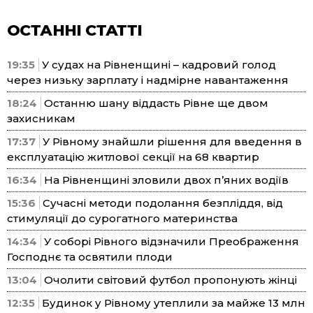
ОСТАННІ СТАТТІ
19:35
У судах на Рівненщині – кадровий голод
через низьку зарплату і надмірне навантаження
18:24
Останню шану віддасть Рівне ще двом
захисникам
17:37
У Рівному знайшли рішення для введення в
експлуатацію житлової секції на 68 квартир
16:34
На Рівненщині зловили двох п’яних водіїв
15:36
Сучасні методи подолання безпліддя, від
стимуляції до сурогатного материнства
14:34
У соборі Рівного відзначили Преображення
Господнє та освятили плоди
13:04
Очолити світовий футбол пропонують жінці
12:35
Будинок у Рівному утеплили за майже 13 млн