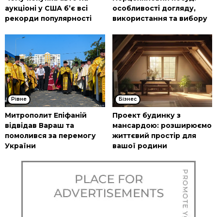
аукціоні у США б’є всі
особливості догляду,
рекорди популярності
використання та вибору
Рівне
Бізнес
Митрополит Епіфаній
Проект будинку з
відвідав Вараш та
мансардою: розширюємо
помолився за перемогу
життєвий простір для
України
вашої родини