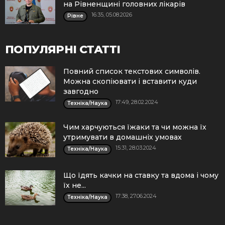
на Рівненщині головних лікарів
16:35, 05.08.2026
Рівне
ПОПУЛЯРНІ СТАТТІ
Повний список текстових символів.
Можна скопіювати і вставити куди
завгодно
17:49, 28.02.2024
Техніка/Наука
Чим харчуються їжаки та чи можна їх
утримувати в домашніх умовах
15:31, 28.03.2024
Техніка/Наука
Що їдять качки на ставку та вдома і чому
їх не...
17:38, 27.06.2024
Техніка/Наука