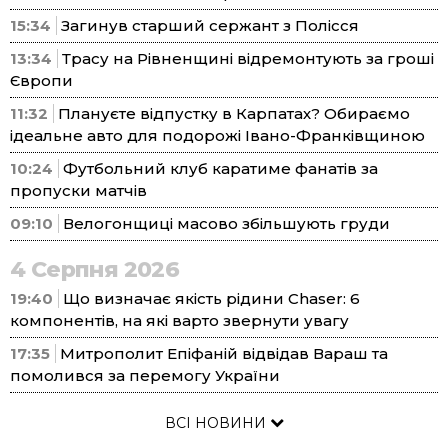
15:34
Загинув старший сержант з Полісся
13:34
Трасу на Рівненщині відремонтують за гроші
Європи
11:32
Плануєте відпустку в Карпатах? Обираємо
ідеальне авто для подорожі Івано-Франківщиною
10:24
Футбольний клуб каратиме фанатів за
пропуски матчів
09:10
Велогонщиці масово збільшують груди
4 Серпня 2026
19:40
Що визначає якість рідини Chaser: 6
компонентів, на які варто звернути увагу
17:35
Митрополит Епіфаній відвідав Вараш та
помолився за перемогу України
ВСІ НОВИНИ