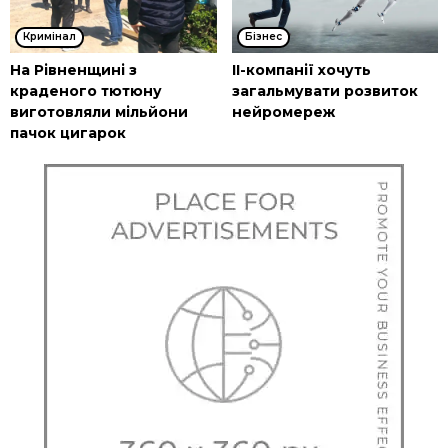
Кримінал
Бізнес
На Рівненщині з
ІІ-компанії хочуть
краденого тютюну
загальмувати розвиток
виготовляли мільйони
нейромереж
пачок цигарок