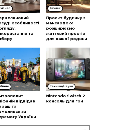
Бізнес
Бізнес
орцеляновий
Проект будинку з
осуд: особливості
мансардою:
огляду,
розширюємо
икористання та
життєвий простір
ибору
для вашої родини
Рівне
Техніка/Наука
итрополит
Nintendo Switch 2
піфаній відвідав
консоль для гри
араш та
омолився за
еремогу України