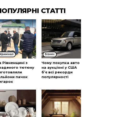
ПОПУЛЯРНІ СТАТТІ
Кримінал
Бізнес
а Рівненщині з
Чому покупка авто
раденого тютюну
на аукціоні у США
иготовляли
б’є всі рекорди
ільйони пачок
популярності
игарок