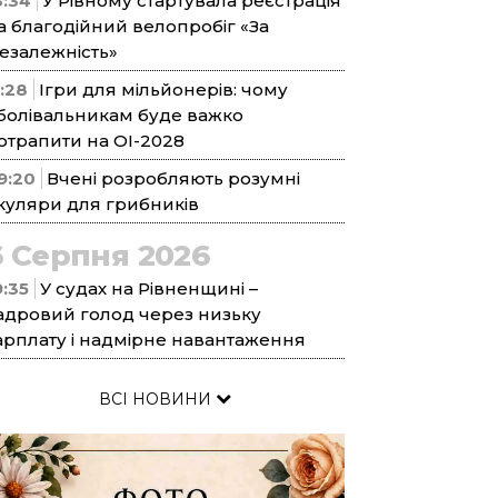
3:34
У Рівному стартувала реєстрація
а благодійний велопробіг «За
езалежність»
1:28
Ігри для мільйонерів: чому
болівальникам буде важко
отрапити на ОІ-2028
9:20
Вчені розробляють розумні
куляри для грибників
6 Серпня 2026
9:35
У судах на Рівненщині –
адровий голод через низьку
арплату і надмірне навантаження
ВСІ НОВИНИ