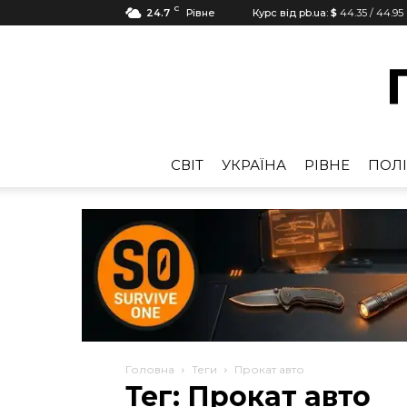
C
24.7
Рівне
Курс від pb.ua:
$
44.35
/
44.95
CВІТ
УКРАЇНА
РІВНЕ
ПОЛІ
Головна
Теги
Прокат авто
Тег: Прокат авто