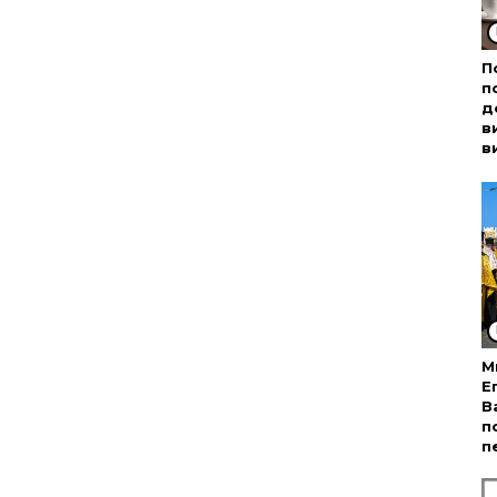
П
п
д
в
в
М
Е
В
п
п