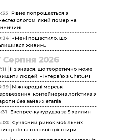
3:35
Рівне попрощається з
нестезіологом, який помер на
інничині
0:34
«Мені пощастило, що
алишився живим»
7 Серпня 2026
:11
ІІ зізнався, що теоретично може
нищити людей, – інтерв’ю з ChatGPT
6:39
Міжнародні морські
еревезення: контейнерна логістика з
вропи без зайвих етапів
5:31
Експрес-кукурудза за 5 хвилин
4:02
Сучасний ринок мобільних
ристроїв та головні орієнтири