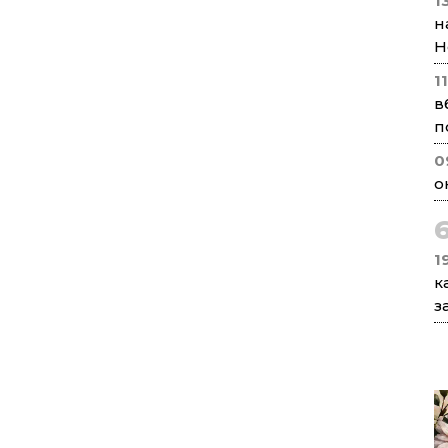
1
н
Н
1
в
п
0
о
1
к
з