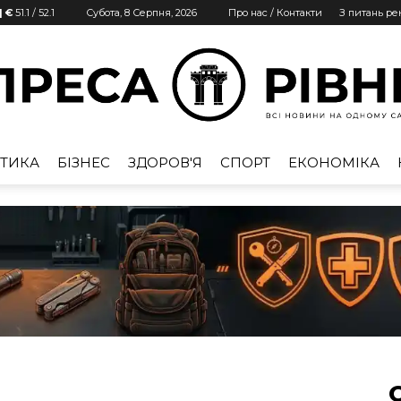
| €
51.1
/
52.1
Субота, 8 Серпня, 2026
Про нас / Контакти
З питань р
ТИКА
БІЗНЕС
ЗДОРОВ'Я
СПОРТ
ЕКОНОМІКА
Преса
Рівне