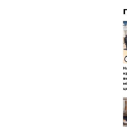
Н
к
в
м
ц