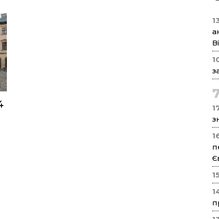
1
а
В
1
з
4
17
з
1
п
Є
1
1
п