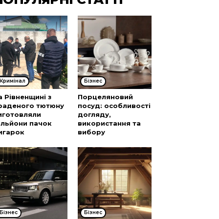
Кримінал
Бізнес
а Рівненщині з
Порцеляновий
раденого тютюну
посуд: особливості
иготовляли
догляду,
ільйони пачок
використання та
игарок
вибору
Бізнес
Бізнес