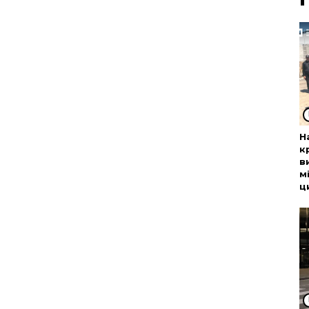
Н
к
в
м
ц