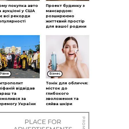
ому покупка авто
Проект будинку з
а аукціоні у США
мансардою:
’є всі рекорди
розширюємо
опулярності
життєвий простір
для вашої родини
Рівне
Бізнес
итрополит
Тонік для обличчя:
піфаній відвідав
місток до
араш та
глибокого
омолився за
зволоження та
еремогу України
сяйва шкіри