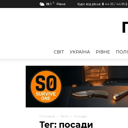
C
18.1
Рівне
Курс від pb.ua:
$
44.35
/
44.95
|
CВІТ
УКРАЇНА
РІВНЕ
ПОЛІ
Головна
Теги
посади
Тег: посади