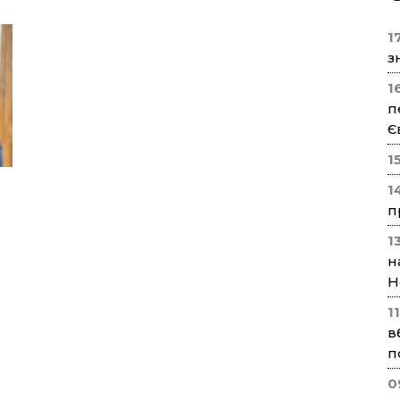
17
з
1
п
Є
1
1
п
1
н
Н
1
в
п
0