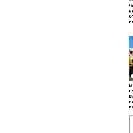
Ч
н
б
п
М
Е
В
п
п