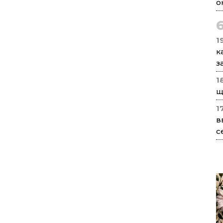
о
1
к
з
1
щ
1
в
с