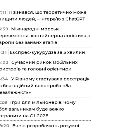
:11
ІІ зізнався, що теоретично може
нищити людей, – інтерв’ю з ChatGPT
6:39
Міжнародні морські
еревезення: контейнерна логістика з
вропи без зайвих етапів
5:31
Експрес-кукурудза за 5 хвилин
4:02
Сучасний ринок мобільних
ристроїв та головні орієнтири
3:34
У Рівному стартувала реєстрація
а благодійний велопробіг «За
езалежність»
1:28
Ігри для мільйонерів: чому
болівальникам буде важко
отрапити на ОІ-2028
9:20
Вчені розробляють розумні