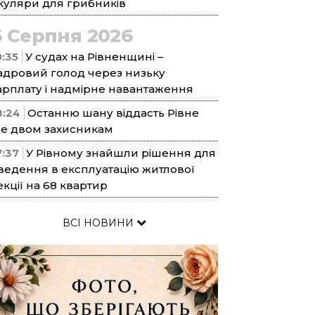
куляри для грибників
6 Серпня 2026
9:35
У судах на Рівненщині –
адровий голод через низьку
арплату і надмірне навантаження
8:24
Останню шану віддасть Рівне
е двом захисникам
7:37
У Рівному знайшли рішення для
ведення в експлуатацію житлової
екції на 68 квартир
ВСІ НОВИНИ