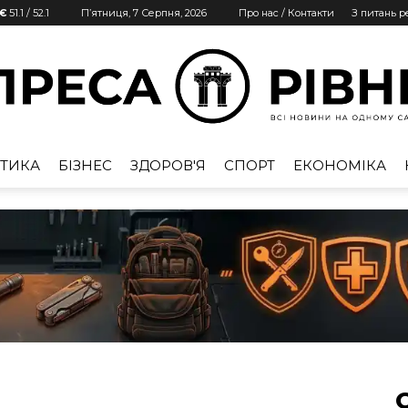
 €
51.1
/
52.1
П’ятниця, 7 Серпня, 2026
Про нас / Контакти
З питань 
ТИКА
БІЗНЕС
ЗДОРОВ'Я
СПОРТ
ЕКОНОМІКА
Преса
Рівне