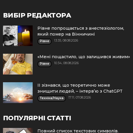
ВИБІР РЕДАКТОРА
Рівне попрощається з анестезіологом,
який помер на Вінничині
13:35, 08.08.2026
Рівне
«Мені пощастило, що залишився живим»
10:34, 08.08.2026
Рівне
ІІ зізнався, що теоретично може
знищити людей, – інтерв’ю з ChatGPT
17:11, 07.08.2026
Техніка/Наука
ПОПУЛЯРНІ СТАТТІ
Повний список текстових символів.