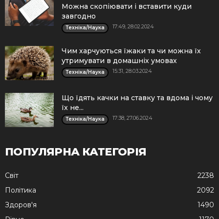
Можна скопіювати і вставити куди
завгодно
17:49, 28.02.2024
Техніка/Наука
Чим харчуються їжаки та чи можна їх
утримувати в домашніх умовах
15:31, 28.03.2024
Техніка/Наука
Що їдять качки на ставку та вдома і чому
їх не...
17:38, 27.06.2024
Техніка/Наука
ПОПУЛЯРНА КАТЕГОРІЯ
Cвіт
2238
Політика
2092
Здоров'я
1490