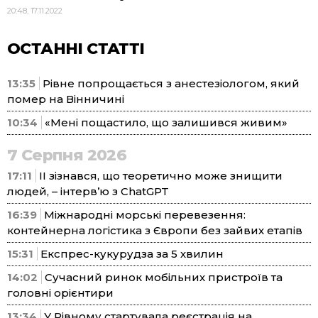
20:48, 17.11.2022
ОСТАННІ СТАТТІ
13:35
Рівне попрощається з анестезіологом, який
помер на Вінничині
10:34
«Мені пощастило, що залишився живим»
7 Серпня 2026
17:11
ІІ зізнався, що теоретично може знищити
людей, – інтерв’ю з ChatGPT
16:39
Міжнародні морські перевезення:
контейнерна логістика з Європи без зайвих етапів
15:31
Експрес-кукурудза за 5 хвилин
14:02
Сучасний ринок мобільних пристроїв та
головні орієнтири
13:34
У Рівному стартувала реєстрація на