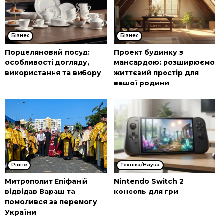
Бізнес
Бізнес
Порцеляновий посуд:
Проект будинку з
особливості догляду,
мансардою: розширюємо
використання та вибору
життєвий простір для
вашої родини
Рівне
Техніка/Наука
Митрополит Епіфаній
Nintendo Switch 2
відвідав Вараш та
консоль для гри
помолився за перемогу
України