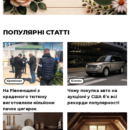
ПОПУЛЯРНІ СТАТТІ
Кримінал
Бізнес
На Рівненщині з
Чому покупка авто на
краденого тютюну
аукціоні у США б’є всі
виготовляли мільйони
рекорди популярності
пачок цигарок