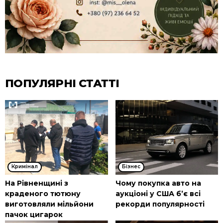
ПОПУЛЯРНІ СТАТТІ
Кримінал
Бізнес
На Рівненщині з
Чому покупка авто на
краденого тютюну
аукціоні у США б’є всі
виготовляли мільйони
рекорди популярності
пачок цигарок