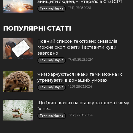
знищити людей, – інтерв’ю з ChatGPT
17:11, 07.08.2026
Техніка/Наука
ПОПУЛЯРНІ СТАТТІ
Повний список текстових символів.
Можна скопіювати і вставити куди
завгодно
17:49, 28.02.2024
Техніка/Наука
Чим харчуються їжаки та чи можна їх
утримувати в домашніх умовах
15:31, 28.03.2024
Техніка/Наука
Що їдять качки на ставку та вдома і чому
їх не...
17:38, 27.06.2024
Техніка/Наука