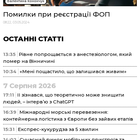
Валентина Конончук
Помилки при реєстрації ФОП
08:22, 03.05.2024
ОСТАННІ СТАТТІ
13:35
Рівне попрощається з анестезіологом, який
помер на Вінничині
10:34
«Мені пощастило, що залишився живим»
7 Серпня 2026
17:11
ІІ зізнався, що теоретично може знищити
людей, – інтерв’ю з ChatGPT
16:39
Міжнародні морські перевезення:
контейнерна логістика з Європи без зайвих етапів
15:31
Експрес-кукурудза за 5 хвилин
14:02
Сучасний ринок мобільних пристроїв та