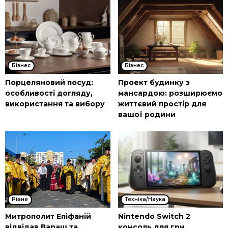
Бізнес
Бізнес
Порцеляновий посуд:
Проект будинку з
особливості догляду,
мансардою: розширюємо
використання та вибору
життєвий простір для
вашої родини
Рівне
Техніка/Наука
Митрополит Епіфаній
Nintendo Switch 2
відвідав Вараш та
консоль для гри