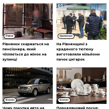
Рівне
Кримінал
Рівнянки скаржаться на
На Рівненщині з
пенсіонера, який
краденого тютюну
чіпляється до жінок на
виготовляли мільйони
зупинці
пачок цигарок
Бізнес
Бізнес
Чому покупка авто на
Порцеляновий посуд: