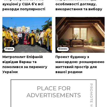
аукціоні у США б’є всі
особливості догляду,
рекорди популярності
використання та вибору
Рівне
Бізнес
Митрополит Епіфаній
Проект будинку з
відвідав Вараш та
мансардою: розширюємо
помолився за перемогу
життєвий простір для
України
вашої родини