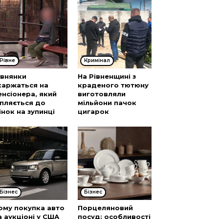
Рівне
Кримінал
івнянки
На Рівненщині з
каржаться на
краденого тютюну
енсіонера, який
виготовляли
іпляється до
мільйони пачок
інок на зупинці
цигарок
Бізнес
Бізнес
ому покупка авто
Порцеляновий
а аукціоні у США
посуд: особливості