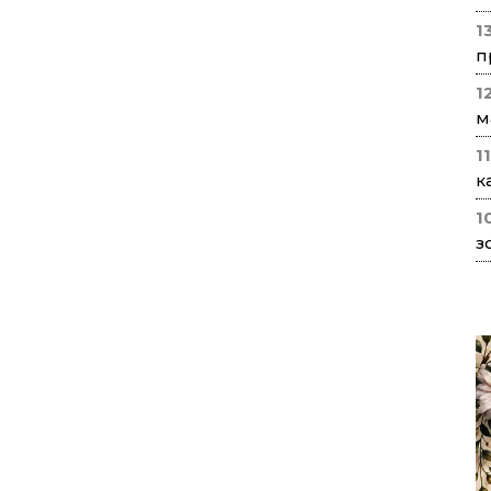
1
п
1
м
1
к
1
з