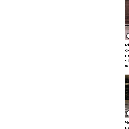
Р
с
п
ч
ж
Ч
н