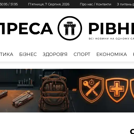
50.95
/
51.95
П’ятниця, 7 Серпня, 2026
Про нас / Контакти
З питань
ТИКА
БІЗНЕС
ЗДОРОВ'Я
СПОРТ
ЕКОНОМІКА
Преса
Рівне