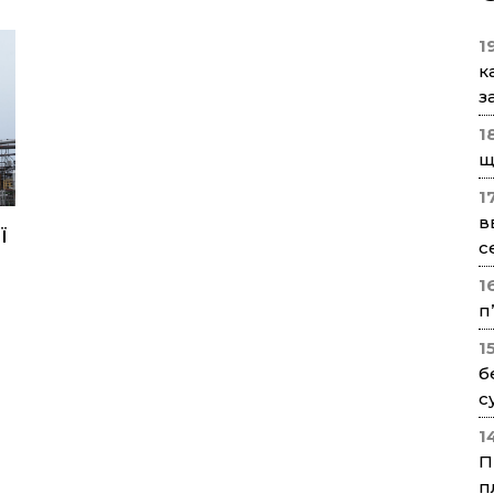
1
к
з
1
щ
1
в
ї
с
1
п
1
б
с
1
П
п