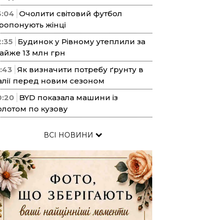
3:04
Очолити світовий футбол
ропонують жінці
2:35
Будинок у Рівному утеплили за
айже 13 млн грн
1:43
Як визначити потребу ґрунту в
алії перед новим сезоном
0:20
BYD показала машини із
олотом по кузову
ВСІ НОВИНИ