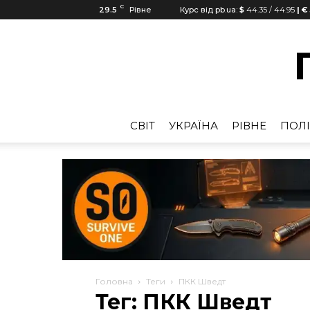
C
29.5
Рівне
Курс від pb.ua:
$
44.35
/
44.95
| €
CВІТ
УКРАЇНА
РІВНЕ
ПОЛІ
Головна
Теги
ПКК Шведт
Тег: ПКК Шведт