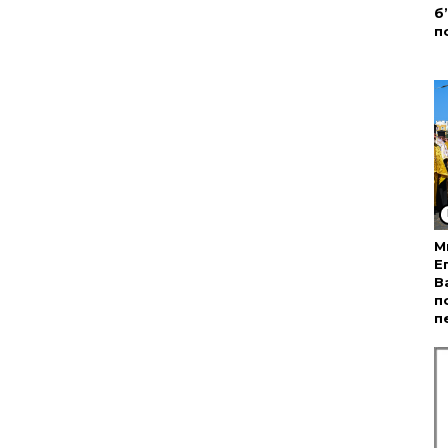
б
п
М
Е
В
п
п