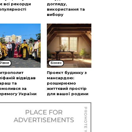
’є всі рекорди
догляду,
опулярності
використання та
вибору
Рівне
Бізнес
итрополит
Проект будинку з
піфаній відвідав
мансардою:
араш та
розширюємо
омолився за
життєвий простір
еремогу України
для вашої родини