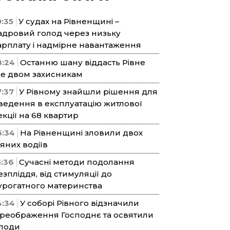
9:35
У судах на Рівненщині –
адровий голод через низьку
арплату і надмірне навантаження
8:24
Останню шану віддасть Рівне
е двом захисникам
7:37
У Рівному знайшли рішення для
ведення в експлуатацію житлової
екції на 68 квартир
6:34
На Рівненщині зловили двох
’яних водіїв
5:36
Сучасні методи подолання
езпліддя, від стимуляції до
урогатного материнства
4:34
У соборі Рівного відзначили
реображення Господнє та освятили
лоди