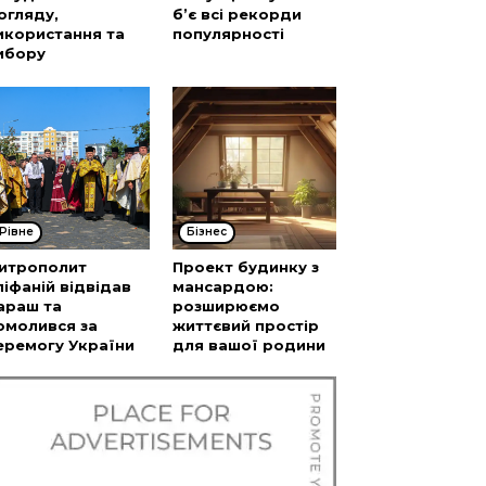
огляду,
б’є всі рекорди
икористання та
популярності
ибору
Рівне
Бізнес
итрополит
Проект будинку з
піфаній відвідав
мансардою:
араш та
розширюємо
омолився за
життєвий простір
еремогу України
для вашої родини