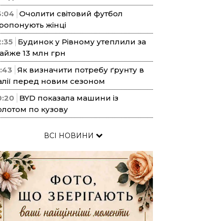
3:04
Очолити світовий футбол
ропонують жінці
2:35
Будинок у Рівному утеплили за
айже 13 млн грн
1:43
Як визначити потребу ґрунту в
алії перед новим сезоном
0:20
BYD показала машини із
олотом по кузову
ВСІ НОВИНИ