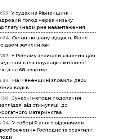
9:35
У судах на Рівненщині –
адровий голод через низьку
арплату і надмірне навантаження
8:24
Останню шану віддасть Рівне
е двом захисникам
7:37
У Рівному знайшли рішення для
ведення в експлуатацію житлової
екції на 68 квартир
6:34
На Рівненщині зловили двох
’яних водіїв
5:36
Сучасні методи подолання
езпліддя, від стимуляції до
урогатного материнства
4:34
У соборі Рівного відзначили
реображення Господнє та освятили
лоди