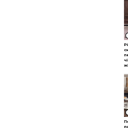
Р
с
п
ч
ж
П
п