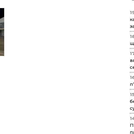
1
к
з
1
щ
1
в
с
1
п
1
б
с
1
П
п