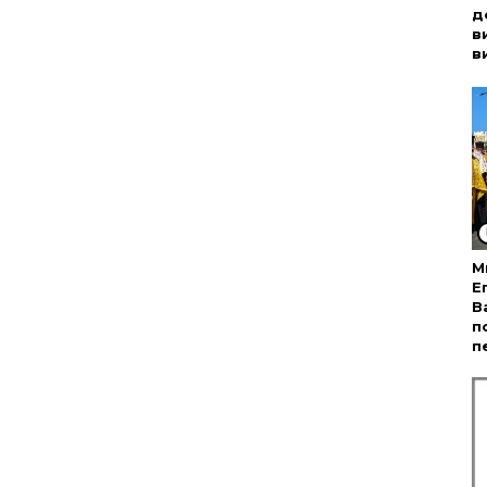
д
в
в
М
Е
В
п
п