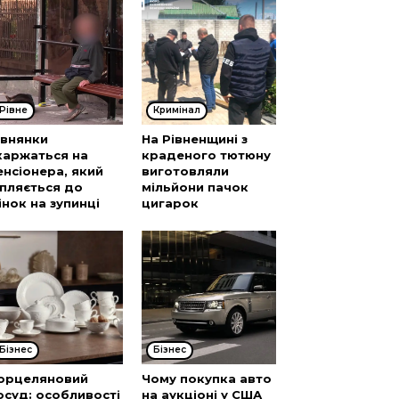
Рівне
Кримінал
івнянки
На Рівненщині з
каржаться на
краденого тютюну
енсіонера, який
виготовляли
іпляється до
мільйони пачок
інок на зупинці
цигарок
Бізнес
Бізнес
орцеляновий
Чому покупка авто
осуд: особливості
на аукціоні у США