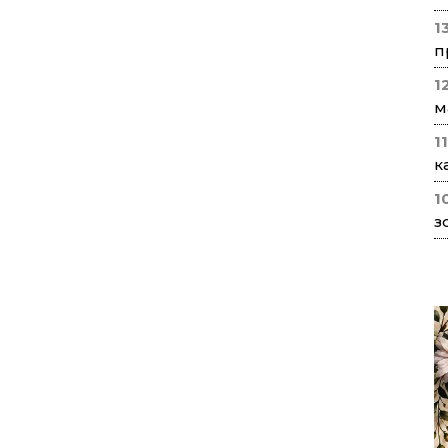
1
п
1
м
1
к
1
з