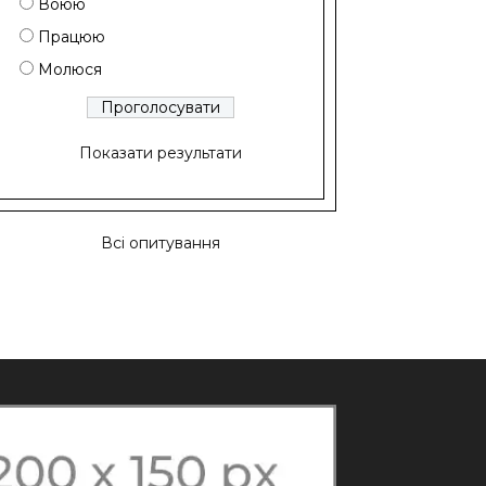
Воюю
Працюю
Молюся
Показати результати
Всі опитування