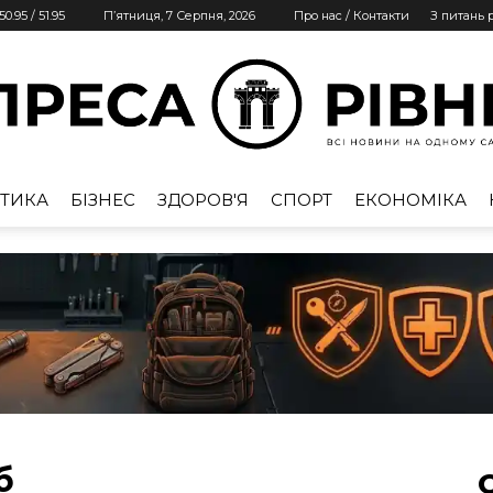
50.95
/
51.95
П’ятниця, 7 Серпня, 2026
Про нас / Контакти
З питань
ТИКА
БІЗНЕС
ЗДОРОВ'Я
СПОРТ
ЕКОНОМІКА
Преса
Рівне
б