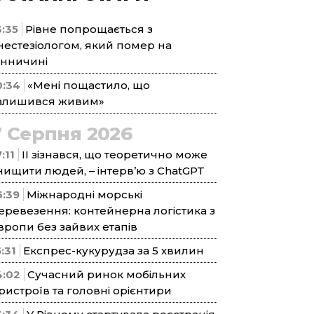
3:35
Рівне попрощається з
нестезіологом, який помер на
інничині
0:34
«Мені пощастило, що
алишився живим»
7 Серпня 2026
:11
ІІ зізнався, що теоретично може
нищити людей, – інтерв’ю з ChatGPT
6:39
Міжнародні морські
еревезення: контейнерна логістика з
вропи без зайвих етапів
5:31
Експрес-кукурудза за 5 хвилин
4:02
Сучасний ринок мобільних
ристроїв та головні орієнтири