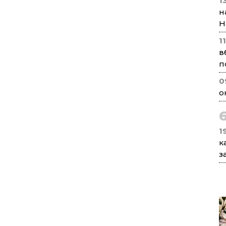
1
н
Н
1
в
п
0
о
1
к
з