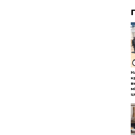
Н
к
в
м
ц