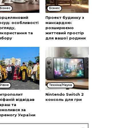
Бізнес
Бізнес
орцеляновий
Проект будинку з
осуд: особливості
мансардою:
огляду,
розширюємо
икористання та
життєвий простір
ибору
для вашої родини
Рівне
Техніка/Наука
итрополит
Nintendo Switch 2
піфаній відвідав
консоль для гри
араш та
омолився за
еремогу України