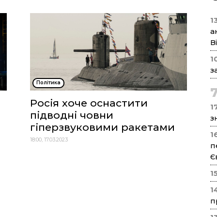
1
а
В
1
з
Політика
Росія хоче оснастити
17
підводні човни
з
гіперзвуковими ракетами
1
18:00, 17.03.2023
п
Є
1
1
п