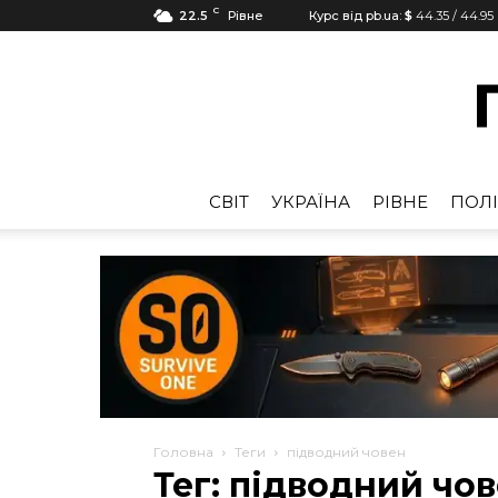
C
22.5
Рівне
Курс від pb.ua:
$
44.35
/
44.95
CВІТ
УКРАЇНА
РІВНЕ
ПОЛІ
Головна
Теги
підводний човен
Тег: підводний чо