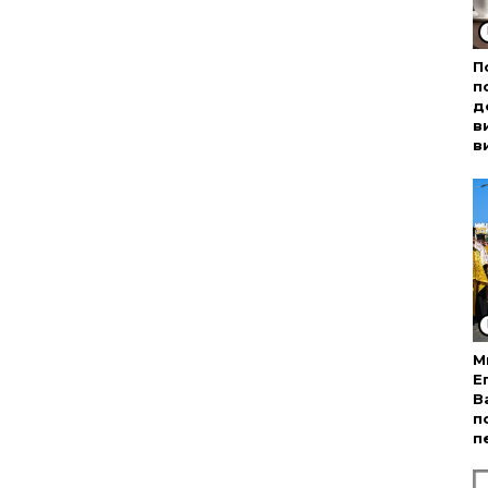
П
п
д
в
в
М
Е
В
п
п