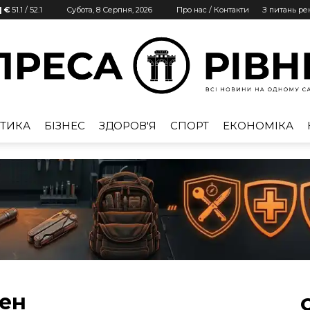
| €
51.1
/
52.1
Субота, 8 Серпня, 2026
Про нас / Контакти
З питань р
ТИКА
БІЗНЕС
ЗДОРОВ'Я
СПОРТ
ЕКОНОМІКА
Преса
Рівне
вен