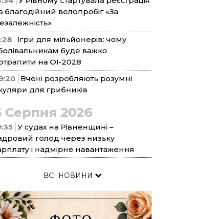
3:34
У Рівному стартувала реєстрація
а благодійний велопробіг «За
езалежність»
1:28
Ігри для мільйонерів: чому
болівальникам буде важко
отрапити на ОІ-2028
9:20
Вчені розробляють розумні
куляри для грибників
6 Серпня 2026
9:35
У судах на Рівненщині –
адровий голод через низьку
арплату і надмірне навантаження
ВСІ НОВИНИ