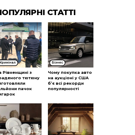
ПОПУЛЯРНІ СТАТТІ
Кримінал
Бізнес
а Рівненщині з
Чому покупка авто
раденого тютюну
на аукціоні у США
иготовляли
б’є всі рекорди
ільйони пачок
популярності
игарок