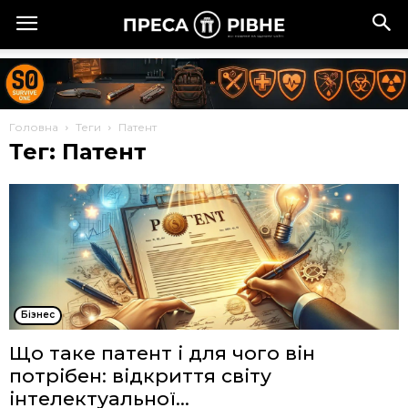
Головна
Теги
Патент
Тег: Патент
Бізнес
Що таке патент і для чого він
потрібен: відкриття світу
інтелектуальної...