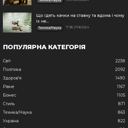
Техніка/Наука
Що їдять качки на ставку та вдома і чому
їх не...
17:38, 27.06.2024
Техніка/Наука
ПОПУЛЯРНА КАТЕГОРІЯ
Cвіт
2238
Політика
2092
Здоров'я
1490
Рівне
1167
Бізнес
1105
Стиль
871
Техніка/Наука
863
Україна
822