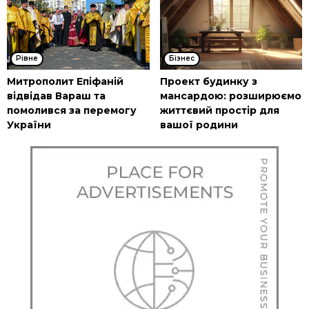
Рівне
Бізнес
Митрополит Епіфаній
Проект будинку з
відвідав Вараш та
мансардою: розширюємо
помолився за перемогу
життєвий простір для
України
вашої родини