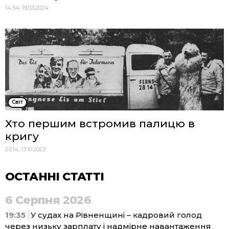
14:54, 19.03.2024
Cвіт
Хто першим встромив палицю в
кригу
23:14, 13.10.2023
ОСТАННІ СТАТТІ
6 Серпня 2026
19:35
У судах на Рівненщині – кадровий голод
через низьку зарплату і надмірне навантаження