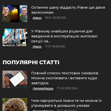
Останню шану віддасть Рівне ще двом
захисникам
18:24, 06.08.2026
Рівне
У Рівному знайшли рішення для
введення в експлуатацію житлової
секції на...
17:37, 06.08.2026
Рівне
ПОПУЛЯРНІ СТАТТІ
Повний список текстових символів.
Можна скопіювати і вставити куди
завгодно
17:49, 28.02.2024
Техніка/Наука
Чим харчуються їжаки та чи можна їх
утримувати в домашніх умовах
15:31, 28.03.2024