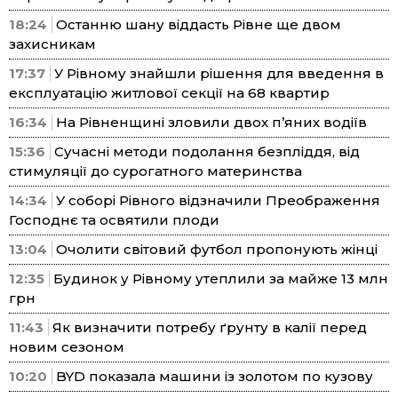
18:24
Останню шану віддасть Рівне ще двом
захисникам
17:37
У Рівному знайшли рішення для введення в
експлуатацію житлової секції на 68 квартир
16:34
На Рівненщині зловили двох п’яних водіїв
15:36
Сучасні методи подолання безпліддя, від
стимуляції до сурогатного материнства
14:34
У соборі Рівного відзначили Преображення
Господнє та освятили плоди
13:04
Очолити світовий футбол пропонують жінці
12:35
Будинок у Рівному утеплили за майже 13 млн
грн
11:43
Як визначити потребу ґрунту в калії перед
новим сезоном
10:20
BYD показала машини із золотом по кузову