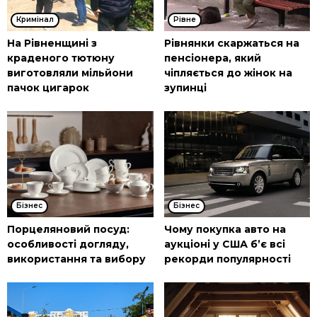
Кримінал
Рівне
На Рівненщині з
Рівнянки скаржаться на
краденого тютюну
пенсіонера, який
виготовляли мільйони
чіпляється до жінок на
пачок цигарок
зупинці
Бізнес
Бізнес
Порцеляновий посуд:
Чому покупка авто на
особливості догляду,
аукціоні у США б’є всі
використання та вибору
рекорди популярності