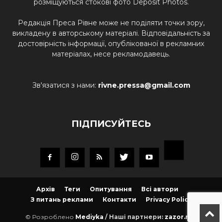
розміщуються стокові фото Deposit Photos.
Редакція Преса Рівне може не поділяти точки зору,
викладену в авторському матеріалі. Відповідальність за
достовірність інформації, опублікованої в рекламних
матеріалах, несе рекламодавець.
Зв'язатися з нами:
rivne.pressa@gmail.com
ПІДПИСУЙТЕСЬ
Архів
Теги
Опитування
Всі автори
З питань реклами
Контакти
Privacy Policy
© Розроблено
Mediyka
/ Наші партнери:
zazor.net