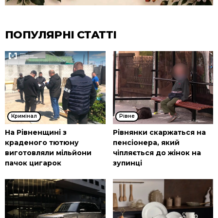
ПОПУЛЯРНІ СТАТТІ
Кримінал
Рівне
На Рівненщині з
Рівнянки скаржаться на
краденого тютюну
пенсіонера, який
виготовляли мільйони
чіпляється до жінок на
пачок цигарок
зупинці