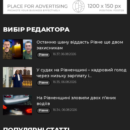
ВИБІР РЕДАКТОРА
Останню шану віддасть Рівне ще двом
захисникам
16:37, 06.08.2026
Рівне
У судах на Рівненщині – кадровий голод
через низьку зарплату і...
16:35, 06.08.2026
Рівне
На Рівненщині зловили двох п’яних
водіїв
16:34, 06.08.2026
Рівне
ПОПУЛЯРНІ СТАТТІ