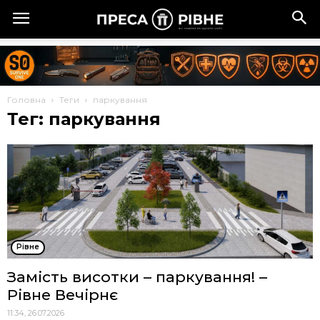
Головна
Теги
паркування
Тег: паркування
Рівне
Замість висотки – паркування! –
Рівне Вечірнє
11:34, 26.07.2026