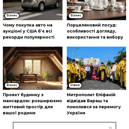
Бізнес
Бізнес
Чому покупка авто на
Порцеляновий посуд:
аукціоні у США б’є всі
особливості догляду,
рекорди популярності
використання та вибору
Бізнес
Рівне
Проект будинку з
Митрополит Епіфаній
мансардою: розширюємо
відвідав Вараш та
життєвий простір для
помолився за перемогу
вашої родини
України