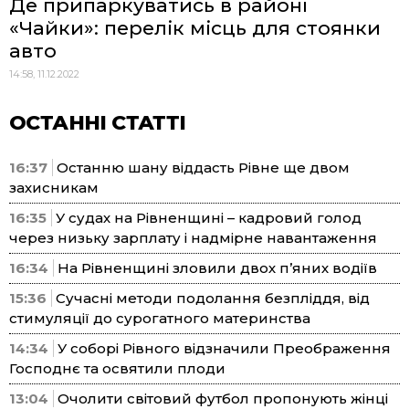
Де припаркуватись в районі
«Чайки»: перелік місць для стоянки
авто
14:58, 11.12.2022
ОСТАННІ СТАТТІ
16:37
Останню шану віддасть Рівне ще двом
захисникам
16:35
У судах на Рівненщині – кадровий голод
через низьку зарплату і надмірне навантаження
16:34
На Рівненщині зловили двох п’яних водіїв
15:36
Сучасні методи подолання безпліддя, від
стимуляції до сурогатного материнства
14:34
У соборі Рівного відзначили Преображення
Господнє та освятили плоди
13:04
Очолити світовий футбол пропонують жінці