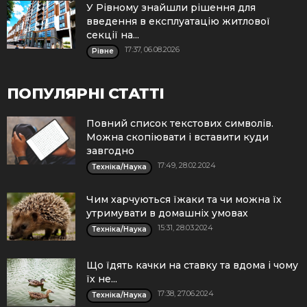
У Рівному знайшли рішення для
введення в експлуатацію житлової
секції на...
17:37, 06.08.2026
Рівне
ПОПУЛЯРНІ СТАТТІ
Повний список текстових символів.
Можна скопіювати і вставити куди
завгодно
17:49, 28.02.2024
Техніка/Наука
Чим харчуються їжаки та чи можна їх
утримувати в домашніх умовах
15:31, 28.03.2024
Техніка/Наука
Що їдять качки на ставку та вдома і чому
їх не...
17:38, 27.06.2024
Техніка/Наука