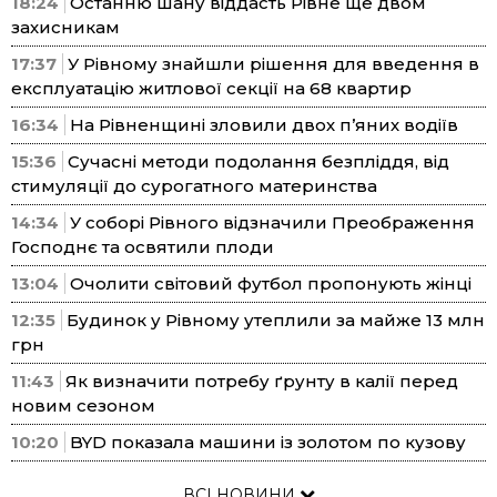
18:24
Останню шану віддасть Рівне ще двом
захисникам
17:37
У Рівному знайшли рішення для введення в
експлуатацію житлової секції на 68 квартир
16:34
На Рівненщині зловили двох п’яних водіїв
15:36
Сучасні методи подолання безпліддя, від
стимуляції до сурогатного материнства
14:34
У соборі Рівного відзначили Преображення
Господнє та освятили плоди
13:04
Очолити світовий футбол пропонують жінці
12:35
Будинок у Рівному утеплили за майже 13 млн
грн
11:43
Як визначити потребу ґрунту в калії перед
новим сезоном
10:20
BYD показала машини із золотом по кузову
ВСІ НОВИНИ