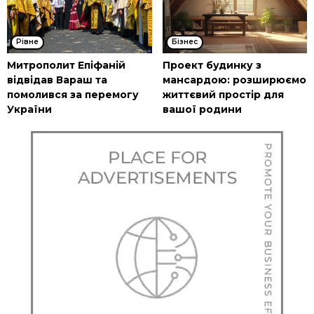
Рівне
Бізнес
Митрополит Епіфаній
Проект будинку з
відвідав Вараш та
мансардою: розширюємо
помолився за перемогу
життєвий простір для
України
вашої родини