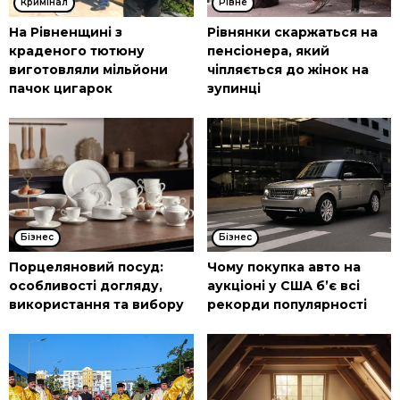
Кримінал
Рівне
На Рівненщині з
Рівнянки скаржаться на
краденого тютюну
пенсіонера, який
виготовляли мільйони
чіпляється до жінок на
пачок цигарок
зупинці
Бізнес
Бізнес
Порцеляновий посуд:
Чому покупка авто на
особливості догляду,
аукціоні у США б’є всі
використання та вибору
рекорди популярності