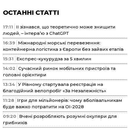
ОСТАННІ СТАТТІ
17:11
ІІ зізнався, що теоретично може знищити
людей, – інтерв’ю з ChatGPT
16:39
Міжнародні морські перевезення:
контейнерна логістика з Європи без зайвих етапів
15:31
Експрес-кукурудза за 5 хвилин
14:02
Сучасний ринок мобільних пристроїв та
головні орієнтири
13:34
У Рівному стартувала реєстрація на
благодійний велопробіг «За Незалежність»
11:28
Ігри для мільйонерів: чому вболівальникам
буде важко потрапити на ОІ-2028
09:20
Вчені розробляють розумні окуляри для
грибників