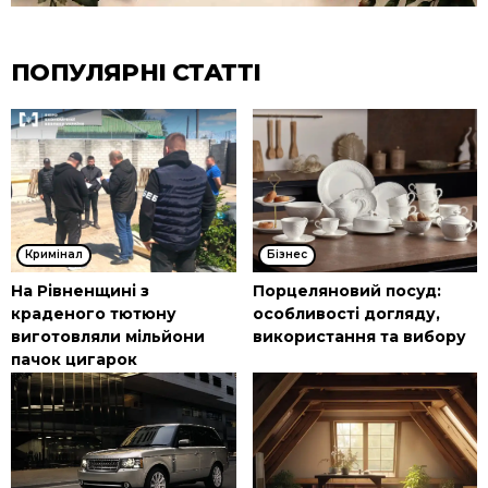
ПОПУЛЯРНІ СТАТТІ
Кримінал
Бізнес
На Рівненщині з
Порцеляновий посуд:
краденого тютюну
особливості догляду,
виготовляли мільйони
використання та вибору
пачок цигарок