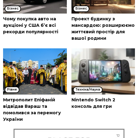
Бізнес
Бізнес
Чому покупка авто на
Проект будинку з
аукціоні у США б’є всі
мансардою: розширюємо
рекорди популярності
життєвий простір для
вашої родини
Рівне
Техніка/Наука
Митрополит Епіфаній
Nintendo Switch 2
відвідав Вараш та
консоль для гри
помолився за перемогу
України