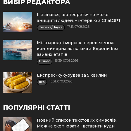
ВИБІР РЕДАКТОРА
ІІ зізнався, що теоретично може
знищити людей, – інтерв’ю з ChatGPT
17:11, 07.08.2026
Техніка/Наука
Міжнародні морські перевезення:
контейнерна логістика з Європи без
зайвих етапів
16:39, 07.08.2026
Бізнес
Експрес-кукурудза за 5 хвилин
15:31, 07.08.2026
Їжа
ПОПУЛЯРНІ СТАТТІ
Повний список текстових символів.
Можна скопіювати і вставити куди