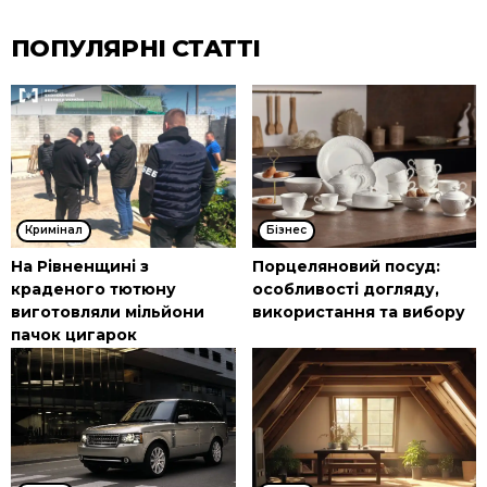
ПОПУЛЯРНІ СТАТТІ
Кримінал
Бізнес
На Рівненщині з
Порцеляновий посуд:
краденого тютюну
особливості догляду,
виготовляли мільйони
використання та вибору
пачок цигарок