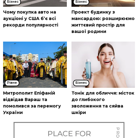
Бізнес
Бізнес
Чому покупка авто на
Проект будинку з
аукціоні у США б’є всі
мансардою: розширюємо
рекорди популярності
життєвий простір для
вашої родини
Рівне
Бізнес
Митрополит Епіфаній
Тонік для обличчя: місток
відвідав Вараш та
до глибокого
помолився за перемогу
зволоження та сяйва
України
шкіри