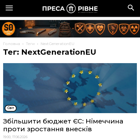
Головна
Теги
NextGenerationEU
Тег: NextGenerationEU
Cвіт
Збільшити бюджет ЄС: Німеччина
проти зростання внесків
19:00, 17.06.2026