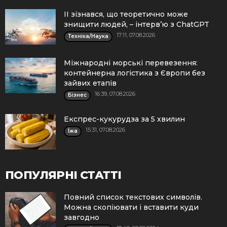
ІІ зізнався, що теоретично може
знищити людей, – інтерв’ю з ChatGPT
17:11, 07.08.2026
Техніка/Наука
Міжнародні морські перевезення:
контейнерна логістика з Європи без
зайвих етапів
16:39, 07.08.2026
Бізнес
Експрес-кукурудза за 5 хвилин
15:31, 07.08.2026
Їжа
ПОПУЛЯРНІ СТАТТІ
Повний список текстових символів.
Можна скопіювати і вставити куди
завгодно