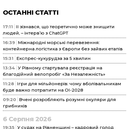
ОСТАННІ СТАТТІ
17:11
ІІ зізнався, що теоретично може знищити
людей, – інтерв’ю з ChatGPT
16:39
Міжнародні морські перевезення:
контейнерна логістика з Європи без зайвих етапів
15:31
Експрес-кукурудза за 5 хвилин
13:34
У Рівному стартувала реєстрація на
благодійний велопробіг «За Незалежність»
11:28
Ігри для мільйонерів: чому вболівальникам
буде важко потрапити на ОІ-2028
09:20
Вчені розробляють розумні окуляри для
грибників
6 Серпня 2026
19:35
У судах на Рівненщині – кадровий голод