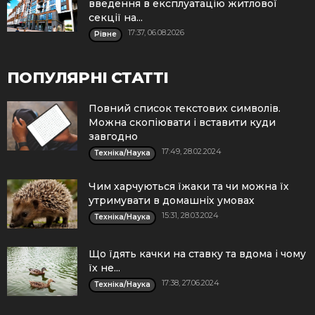
введення в експлуатацію житлової
секції на...
17:37, 06.08.2026
Рівне
ПОПУЛЯРНІ СТАТТІ
Повний список текстових символів.
Можна скопіювати і вставити куди
завгодно
17:49, 28.02.2024
Техніка/Наука
Чим харчуються їжаки та чи можна їх
утримувати в домашніх умовах
15:31, 28.03.2024
Техніка/Наука
Що їдять качки на ставку та вдома і чому
їх не...
17:38, 27.06.2024
Техніка/Наука