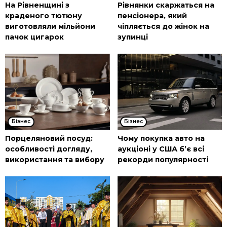
На Рівненщині з
Рівнянки скаржаться на
краденого тютюну
пенсіонера, який
виготовляли мільйони
чіпляється до жінок на
пачок цигарок
зупинці
Бізнес
Бізнес
Порцеляновий посуд:
Чому покупка авто на
особливості догляду,
аукціоні у США б’є всі
використання та вибору
рекорди популярності