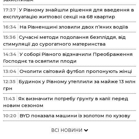
17:37
У Рівному знайшли рішення для введення в
експлуатацію житлової секції на 68 квартир
16:34
На Рівненщині зловили двох п’яних водіїв
15:36
Сучасні методи подолання безпліддя, від
стимуляції до сурогатного материнства
14:34
У соборі Рівного відзначили Преображення
Господнє та освятили плоди
13:04
Очолити світовий футбол пропонують жінці
12:35
Будинок у Рівному утеплили за майже 13 млн
грн
11:43
Як визначити потребу ґрунту в калії перед
новим сезоном
10:20
BYD показала машини із золотом по кузову
ВСІ НОВИНИ