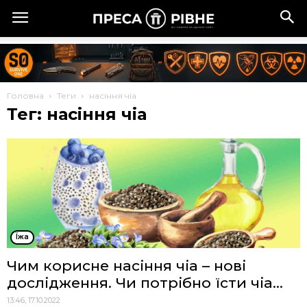
Головна
Теги
насіння чіа
Тег: насіння чіа
Їжа
Чим корисне насіння чіа – нові
дослідження. Чи потрібно їсти чіа...
13:46, 17.10.2022