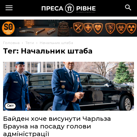
Головна
Теги
Начальник штаба
Тег: Начальник штаба
Cвіт
Байден хоче висунути Чарльза
Брауна на посаду голови
адміністрації