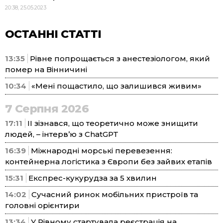
20:38, 25.05.2023
ОСТАННІ СТАТТІ
13:35
Рівне попрощається з анестезіологом, який
помер на Вінничині
10:34
«Мені пощастило, що залишився живим»
7 Серпня 2026
17:11
ІІ зізнався, що теоретично може знищити
людей, – інтерв’ю з ChatGPT
16:39
Міжнародні морські перевезення:
контейнерна логістика з Європи без зайвих етапів
15:31
Експрес-кукурудза за 5 хвилин
14:02
Сучасний ринок мобільних пристроїв та
головні орієнтири
13:34
У Рівному стартувала реєстрація на