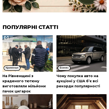
ПОПУЛЯРНІ СТАТТІ
Кримінал
Бізнес
На Рівненщині з
Чому покупка авто на
краденого тютюну
аукціоні у США б’є всі
виготовляли мільйони
рекорди популярності
пачок цигарок