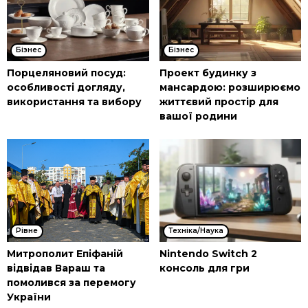
Бізнес
Бізнес
Порцеляновий посуд:
Проект будинку з
особливості догляду,
мансардою: розширюємо
використання та вибору
життєвий простір для
вашої родини
Рівне
Техніка/Наука
Митрополит Епіфаній
Nintendo Switch 2
відвідав Вараш та
консоль для гри
помолився за перемогу
України