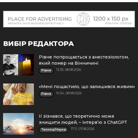
ВИБІР РЕДАКТОРА
Рівне попрощається з анестезіологом,
який помер на Вінничині
13:35, 08.08.2026
Рівне
«Мені пощастило, що залишився живим»
10:34, 08.08.2026
Рівне
ІІ зізнався, що теоретично може
знищити людей, – інтерв’ю з ChatGPT
17:11, 07.08.2026
Техніка/Наука