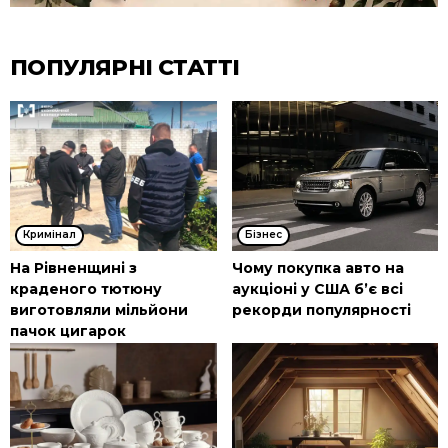
ПОПУЛЯРНІ СТАТТІ
Кримінал
Бізнес
На Рівненщині з
Чому покупка авто на
краденого тютюну
аукціоні у США б’є всі
виготовляли мільйони
рекорди популярності
пачок цигарок