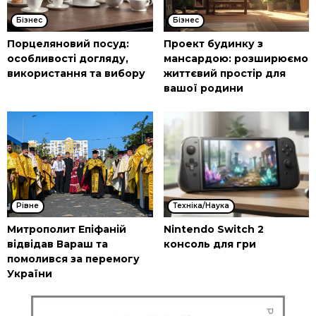
Бізнес
Бізнес
Порцеляновий посуд:
Проект будинку з
особливості догляду,
мансардою: розширюємо
використання та вибору
життєвий простір для
вашої родини
Рівне
Техніка/Наука
Митрополит Епіфаній
Nintendo Switch 2
відвідав Вараш та
консоль для гри
помолився за перемогу
України