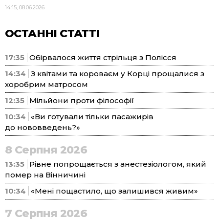
14:15, 08.06.2026
ОСТАННІ СТАТТІ
17:35
Обірвалося життя стрільця з Полісся
14:34
З квітами та короваєм у Корці прощалися з
хоробрим матросом
12:35
Мільйони проти філософії
10:34
«Ви готували тільки пасажирів
до нововведень?»
8 Серпня 2026
13:35
Рівне попрощається з анестезіологом, який
помер на Вінничині
10:34
«Мені пощастило, що залишився живим»
7 Серпня 2026