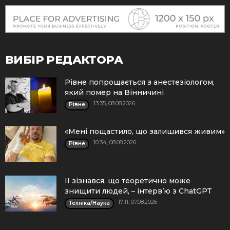
ВИБІР РЕДАКТОРА
Рівне попрощається з анестезіологом,
який помер на Вінничині
13:35, 08.08.2026
Рівне
«Мені пощастило, що залишився живим»
10:34, 08.08.2026
Рівне
ІІ зізнався, що теоретично може
знищити людей, – інтерв’ю з ChatGPT
17:11, 07.08.2026
Техніка/Наука