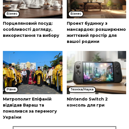
Бізнес
Бізнес
Порцеляновий посуд:
Проект будинку з
особливості догляду,
мансардою: розширюємо
використання та вибору
життєвий простір для
вашої родини
Рівне
Техніка/Наука
Митрополит Епіфаній
Nintendo Switch 2
відвідав Вараш та
консоль для гри
помолився за перемогу
України