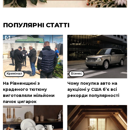
ПОПУЛЯРНІ СТАТТІ
Кримінал
Бізнес
На Рівненщині з
Чому покупка авто на
краденого тютюну
аукціоні у США б’є всі
виготовляли мільйони
рекорди популярності
пачок цигарок