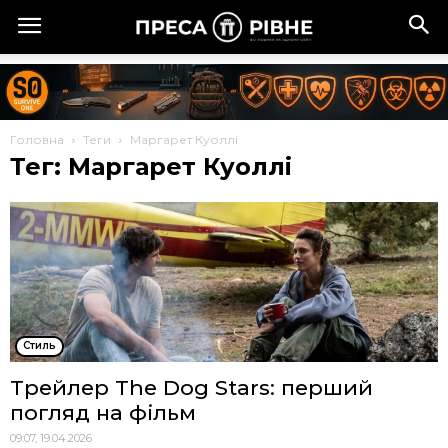
Головна
Теги
Маргарет Куоллі
Тег: Маргарет Куоллі
Стиль
Трейлер The Dog Stars: перший
погляд на фільм
09:07, 19.04.2026