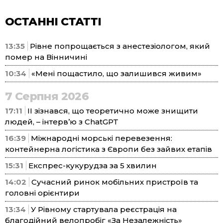
ОСТАННІ СТАТТІ
13:35
Рівне попрощається з анестезіологом, який
помер на Вінничині
10:34
«Мені пощастило, що залишився живим»
7 Серпня 2026
17:11
ІІ зізнався, що теоретично може знищити
людей, – інтерв’ю з ChatGPT
16:39
Міжнародні морські перевезення:
контейнерна логістика з Європи без зайвих етапів
15:31
Експрес-кукурудза за 5 хвилин
14:02
Сучасний ринок мобільних пристроїв та
головні орієнтири
13:34
У Рівному стартувала реєстрація на
благодійний велопробіг «За Незалежність»